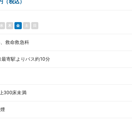
00円（税込）
水
木
金
土
日
科、救命救急科
線最寄駅よりバス約10分
以上300床未満
禁煙