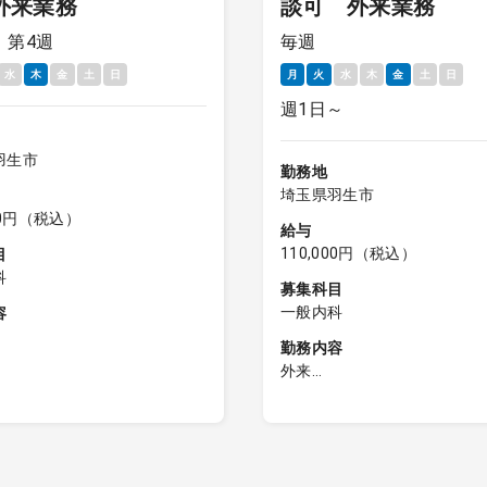
外来業務
談可 外来業務
、第4週
毎週
水
木
金
土
日
月
火
水
木
金
土
日
週1日～
羽生市
勤務地
埼玉県羽生市
000円（税込）
給与
110,000円（税込）
目
科
募集科目
一般内科
容
勤務内容
来診療（20～30名／コマ)
外来
外来診療（20名程度／コマ)
午前／外来診療（20～30名／
来診療（10～15名程度）※
午後／外来診療（20名程度／
18：30（月火木金）
夕診／外来診療（10～15名
制：1～3診
受付終了18：30（月火木金
医師体制：1～3診