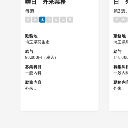
曜日 外来業務
日 
毎週
第2週
検
り
月
火
水
木
金
土
日
月
火
勤務地
勤務地
埼玉県羽生市
埼玉県
給与
給与
80,000円（税込）
110,
募集科目
募集科
一般内科
一般内
勤務内容
勤務内
外来
外来
午前／外来診療（20～30名／コマ)
午前／外
午後／外来診療（20名程度／コマ)
午後／
医師体制：1～3診
夕診／外
受付終了
ィ
医師体