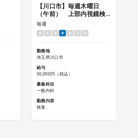
【川口市】毎週木曜日
毎
（午前） 上部内視鏡検
査 インセンティブあり
月
毎週
月
火
水
木
金
土
日
勤
埼
勤務地
給
埼玉県川口市
8
給与
募
50,000円（税込）
一
募集科目
勤
一般内科
外
勤務内容
午
検査
午
コマ)
上部内視鏡
医
コマ)
※件数：7件
程度）※
※8件以上対応の場合、インセンティ
）
ブ5,000円／件