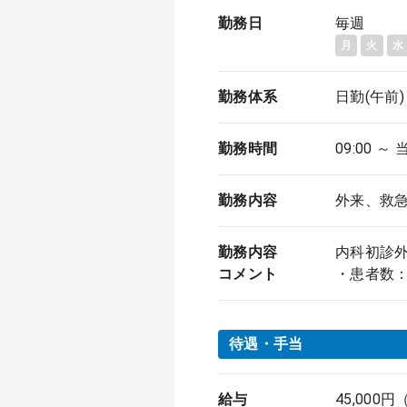
勤務日
毎週
月
火
水
勤務体系
日勤(午前)
勤務時間
09:00 ～ 
勤務内容
外来、救
勤務内容
内科初診
コメント
・患者数：
待遇・手当
給与
45,000