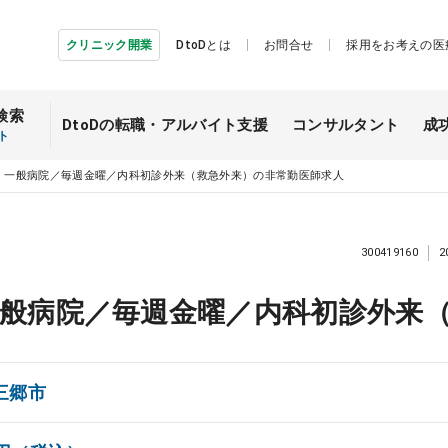
クリニック開業
DtoDとは
お問合せ
採用をお考えの医
検索
DtoDの転職・
アルバイト支援
コンサルタント
成
ト
】一般病院／毎週金曜／内科初診外来（救急外来）の非常勤医師求人
300419160
2
般病院／毎週金曜／内科初診外来
三郷市