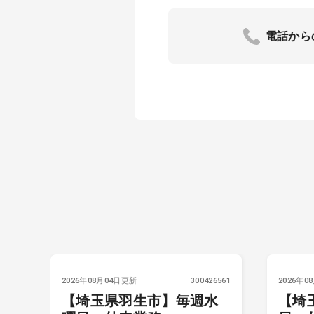
電話から
6523
2026年08月04日更新
300426561
2026年0
【埼玉県羽生市】毎週水
【埼