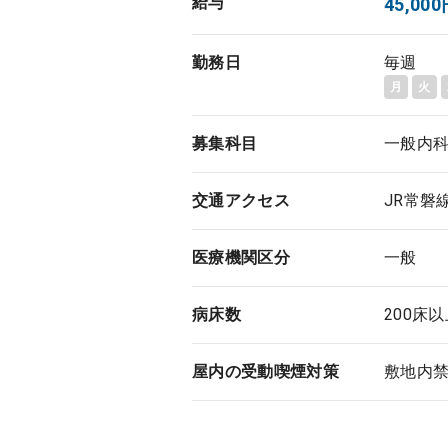
給与
45,0
勤務日
毎週
月
火
募集科目
一般内
交通アクセス
JR常磐
医療機関区分
一般
病床数
200床
屋内の受動喫煙対策
敷地内