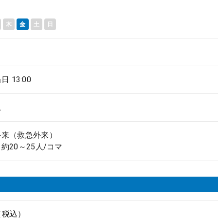
木
金
土
日
当日 13:00
急
外来（救急外来）
約20～25人/コマ
円（税込）