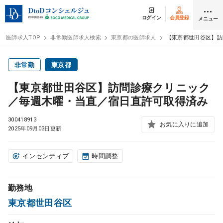
ログイン
会員登録
メニュー
医師求人TOP
非常勤医師求人検索
東京都の医師求人
【東京都世田谷区】訪
ログイン
会員登録
非常勤
東京都
【東京都世田谷区】訪問診療クリニック
医師求人
／毎週木曜・当直／宿日直許可取得済み
300418913
常勤検索
お気に入りに追加
転職
2025年09月03日更新
非常勤検索
アルバイト
インセンティブ
時間調整
スポット検索
アルバイト
勤務地
東京都世田谷区
DtoDの転職・
アルバイト支援