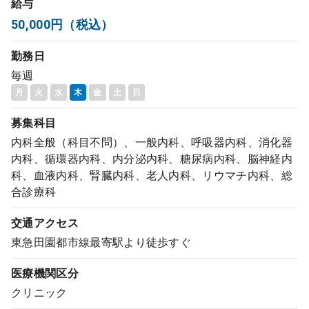
給与
コンサルタント
50,000円（税込）
勤務日
成功事例
毎週
月
火
水
木
金
土
日
転職ノウハウ
募集科目
内科全般（科目不問）、一般内科、呼吸器内科、消化器
9:00 ～ 18:00
（平日）
受付時間
内科、循環器内科、内分泌内科、糖尿病内科、脳神経内
0120-337-613
科、血液内科、腎臓内科、老人内科、リウマチ内科、総
合診療科
交通アクセス
クリニック開業
東急田園都市線最寄駅より徒歩すぐ
DtoDとは
医療機関区分
お問合せ
クリニック
採用をお考えの医療機関の方