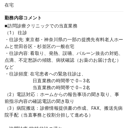
在宅
勤務内容
コメント
■訪問診療クリニックでの当直業務
（1） 往診
・往診先: 東京都・神奈川県の一部の提携先有料老人ホー
ムと世田谷区・杉並区の一般在宅
・往診内容: 看取り、発熱、誤嚥、バルーン抜去の対処、
点滴、不定愁訴の傾聴、病状確認（お薬のお届け含む）
など
・往診頻度: 在宅患者への緊急往診は、
日直業務の時間帯で 0～3名
当直業務の時間帯で 0～2名
（2）電話対応：ホームからの報告事項の聞き取り、事
前指示内容の確認電話の聞き取り
（3）病院搬送：診療情報提供書の作成、FAX。搬送先病
院手配（当直事務と役割分担して進める）