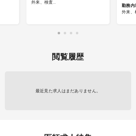
外来、検査
勤務内
様への
■内科外来
外来、
・消化器内科の場合はプラス内視鏡
■内視
※居宅：
数件お願いします。
・上下
・受付時間（19:00）までに受診され
・受付
(同行
た患者様の診察終了までご勤務をお
た患者
す)
願いします。
願いし
) モバ
・電子カルテ有
・電子
閲覧履歴
う交
可)・点
最近見た求人はまだありません。