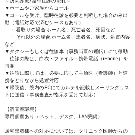
～訪問診療/臨時往診の流れ～
▼ホームやご家族からコール
▼コールを受け、臨時往診を必要と判断した場合のみ出
動（電話対応で済むケースもあり）
・ 看取りの場合:ホーム名、死亡者名、死因など
・ それ以外の場合:ホーム名、患者名、病状、処置内容
など
▼タクシーもしくは往診車（事務当直の運転）にて移動
往診の際は、白衣・ファイル・携帯電話（iPhone）を
持参
▼往診に際しては、必要に応じて主治医（看護師）と連
携をとりながら処置対応
▼帰院後、院内のPCにてカルテを記載しメーリングリス
トに送信（事務当直が指示を受けて対応）
【宿直室環境】
専用個室あり（ベット、デスク、LAN完備）
居宅患者様への対応については、クリニック医師からの