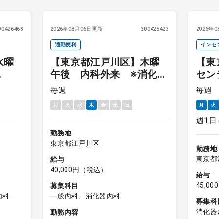
00426468
2026年08月06日更新
300425423
2026年
通勤便利
インセ
水曜
【東京都江戸川区】木曜
【東
午後 内科外来 ※消化器
セン
の勤
内科の場合はプラス内視
＋内
毎週
毎週
鏡数件
月
火
水
木
金
土
日
月
火
週1日
勤務地
東京都江戸川区
勤務地
東京都
給与
40,000円（税込）
給与
45,0
募集科目
内科
一般内科、消化器内科
募集科
消化器
勤務内容