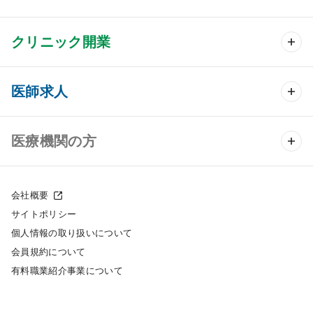
クリニック開業
クリニック開業 TOP
医師求人
クリニック物件検索
医師求人 TOP
医療機関の方
DtoDのクリニック開業支援
常勤求人検索
医院の譲渡・売却をお考えの方
クリニックの開業スタイル
会社概要
非常勤求人検索
サイトポリシー
採用をお考えの医療機関の方
クリニック開業までの流れ
個人情報の取り扱いについて
スポット求人検索
会員規約について
開業支援事例
有料職業紹介事業について
DtoDの転職・アルバイト支援
施工事例