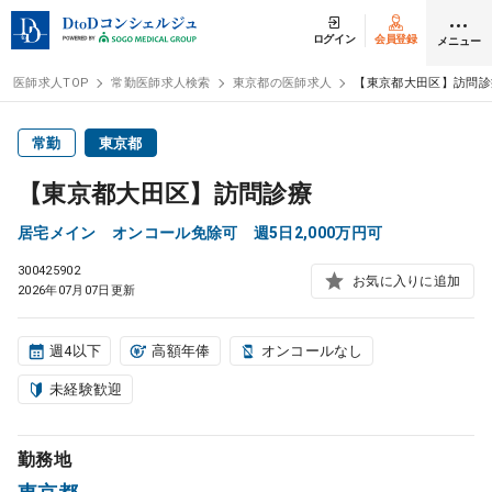
ログイン
会員登録
メニュー
医師求人TOP
常勤医師求人検索
東京都の医師求人
【東京都大田区】訪問診
ログイン
会員登録
常勤
東京都
【東京都大田区】訪問診療
医師求人
居宅メイン オンコール免除可 週5日2,000万円可
300425902
常勤検索
転職
お気に入りに追加
2026年07月07日更新
非常勤検索
アルバイト
週4以下
高額年俸
オンコールなし
未経験歓迎
スポット検索
アルバイト
勤務地
DtoDの転職・
アルバイト支援