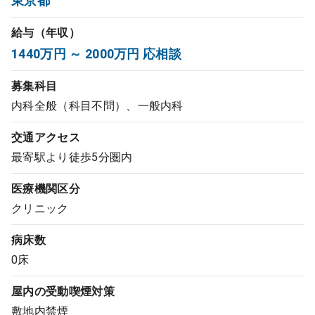
東京都
コンサルタント
給与（年収）
1440万円 ～ 2000万円 応相談
成功事例
募集科目
転職ノウハウ
内科全般（科目不問）、一般内科
交通アクセス
9:00 ～ 18:00
（平日）
受付時間
最寄駅より徒歩5分圏内
0120-337-613
医療機関区分
クリニック
クリニック開業
病床数
0床
DtoDとは
屋内の受動喫煙対策
お問合せ
敷地内禁煙
採用をお考えの医療機関の方