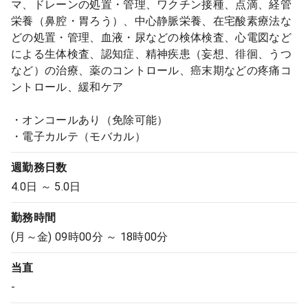
マ、ドレーンの処置・管理、ワクチン接種、点滴、経管
栄養（鼻腔・胃ろう）、中心静脈栄養、在宅酸素療法な
どの処置・管理、血液・尿などの検体検査、心電図など
による生体検査、認知症、精神疾患（妄想、徘徊、うつ
など）の治療、薬のコントロール、癌末期などの疼痛コ
ントロール、緩和ケア
・オンコールあり（免除可能）
・電子カルテ（モバカル）
週勤務日数
4.0日 ～ 5.0日
勤務時間
(月～金) 09時00分 ～ 18時00分
当直
-