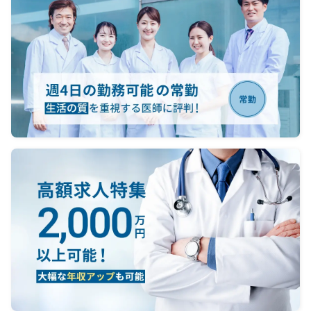
of imm
価値証
MSL, yo
たな治
of our
実現を
enduri
opinio
instit
Main re
Build 
scienti
health
opinio
instit
proact
Deliver
scienti
to-one
settin
reques
expert
Organiz