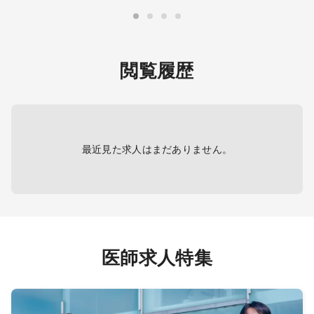
・外来患者数：1日予想外来数50人～
60人
仕事内
ーズに
・院外処方
About 
外での
・往診 ※在宅診療の対応可能な方歓
閲覧履歴
開発戦
迎します（必須ではありません）
As Medi
・医療設備：電子カルテ（WEMEX）
(Vacci
自社グ
導入予定、一般診療に必要な医療機
Medical
ターゲ
器用意
connec
イル
vaccin
DP）の
profes
最近見た求人はまだありません。
と共に
buildin
sharing
実行を
protect
ら、プ
get st
を育成
Join t
ワークを
billion
医師求人特集
立案・
scienc
収集す
driven
you'll 
global 