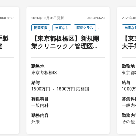
00418628
2026年08月06日更新
300426623
2026年
開業支援
当直なし
院長クラス
当直な
手製
【東京都板橋区】新規開
【東
週4以下
オンコールなし
発
業クリニック／管理医
大手
師・院長
勤務地
勤務地
東京都板橋区
東京都
給与
給与
1500万円 ～ 1800万円 応相談
1000
募集科目
募集科
一般内科
一般内
内科）
勤務内容
勤務内
外来
その他
剤で治療
◆新規開業クリニックの院長（管理
対象専
医師・医療法人理事）
小児科