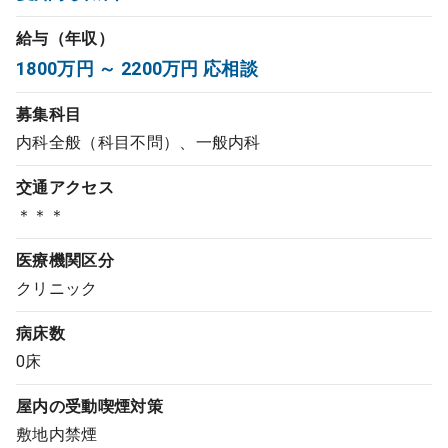
コンサルタント
給与（年収）
1800万円 ～ 2200万円 応相談
成功事例
募集科目
転職ノウハウ
内科全般（科目不問）、一般内科
交通アクセス
9:00 ～ 18:00
（平日）
＊＊＊
受付時間
0120-337-613
医療機関区分
クリニック
クリニック開業
病床数
0床
DtoDとは
屋内の受動喫煙対策
お問合せ
敷地内禁煙
採用をお考えの医療機関の方