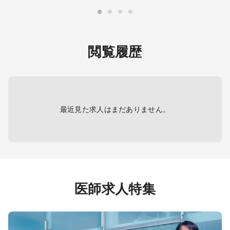
祝約20～45人／日
・外来
整形疾
・当直
（月5
閲覧履歴
ンス等
1～2
最近見た求人はまだありません。
、外来な
過観察
を希望
医師求人特集
門外来