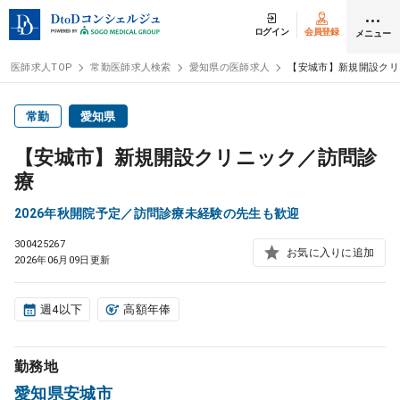
ログイン
会員登録
メニュー
医師求人TOP
常勤医師求人検索
愛知県の医師求人
【安城市】新規開設クリ
ログイン
会員登録
常勤
愛知県
【安城市】新規開設クリニック／訪問診
医師求人
療
2026年秋開院予定／訪問診療未経験の先生も歓迎
常勤検索
転職
300425267
お気に入りに追加
2026年06月09日更新
非常勤検索
アルバイト
週4以下
高額年俸
スポット検索
アルバイト
勤務地
DtoDの転職・
アルバイト支援
愛知県安城市