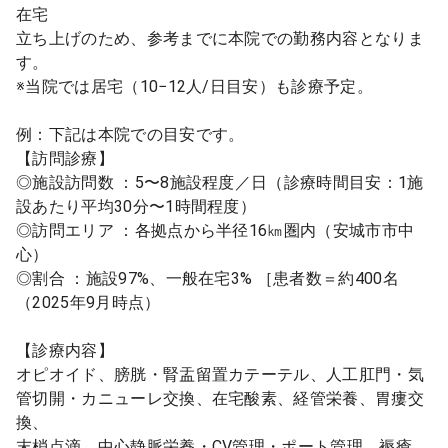
在宅
立ち上げのため、参考までに本院での勤務内容となりま
す。
※当院では居宅（10−12人/日目安）も診療予定。
例：下記は本院での目安です。
【訪問診療】
◎施設訪問数 ：5〜8施設程度／日（診療時間目安：1施
設あたり平均30分〜1時間程度）
◎訪問エリア ：各拠点から半径16㎞圏内（安城市市中
心）
◎割合 ：施設97%、一般在宅3% ［患者数＝約400名
（2025年9月時点）
【診療内容】
オピオイド、膀胱・腎盂留置カテーテル、人工肛門・気
管切開・カニューレ交換、在宅酸素、経管栄養、胃瘻交
換、
末梢点滴、中心静脈栄養・CV管理・ポート管理、褥瘡、