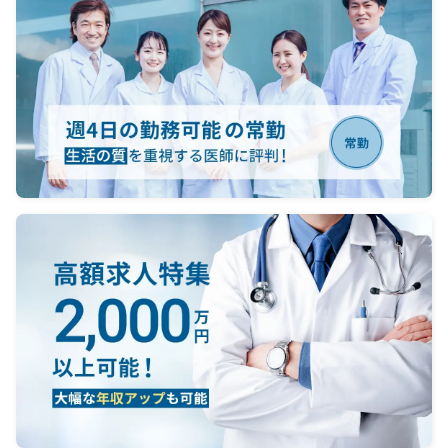
直なしの
勤で対
病棟の
医師1
0～
0～
0～
：な