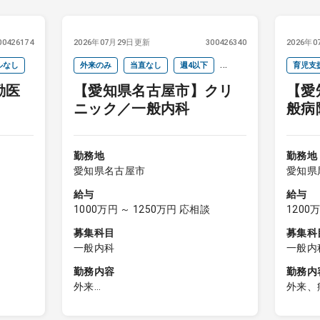
00426174
2026年07月29日更新
300426340
2026年
ルなし
外来のみ
当直なし
週4以下
育児支
勤医
【愛知県名古屋市】クリ
【愛
オンコールなし
ニック／一般内科
般病
科
勤務地
勤務地
愛知県名古屋市
愛知県
給与
給与
1000万円 ～ 1250万円 応相談
1200
募集科目
募集科
一般内科
一般内
勤務内容
勤務内
外来
外来、
内科外来
・地域
病棟の
外来患者数：平日約70人／日、土日
・訪問