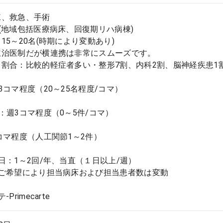
棟、救急、手術
(地域包括医療病床、回復期リハ病棟)
15～20名(時期により変動あり)
主治医制だが横連携は非常にスムーズです。
割合：比較的軽症者多い・整形7割、内科2割、脳神経疾患1
3コマ程度（20～25名程度/コマ）
：週3コマ程度（0～5件/コマ）
コマ程度（人工関節1～2件）
日：1～2回/年、当直（１日以上/週）
やご希望により担当病床および担当患者数は変動
Primecarte