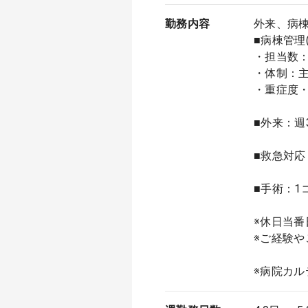
勤務内容
外来、病
■病棟管理
・担当数：
・体制：
・重症度・
■外来：週
■救急対応
■手術：1
※休日当番
※ご経験
※病院カルテ-