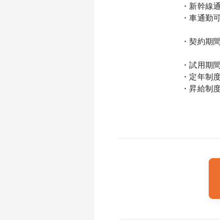
・新幹線通
・車通勤可
・契約期
※更新に
・試用期
・定年制度
・昇給制