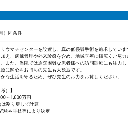
月）同条件
・リウマチセンターを設置し、真の低侵襲手術を追求していま
に加え、病棟管理や外来診療を含め、地域医療に幅広くご尽力
す。また、当院では通院困難な患者様への訪問診療にも注力し
医療に関心をお持ちの先生も大歓迎です。
やかな生活を守るため、ぜひ先生のお力をお貸しください。
参考）】
00～1,800万円
合は割り戻しで計算
ご経験や手技等により決定
】