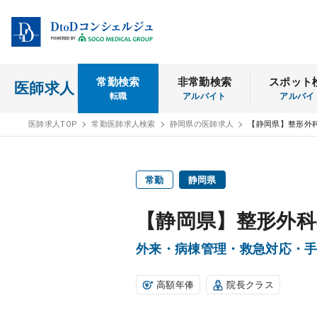
常勤検索
非常勤検索
スポット
医師求人
転職
アルバイト
アルバイ
医師求人TOP
常勤医師求人検索
静岡県の医師求人
【静岡県】整形外
常勤
静岡県
【静岡県】整形外科
外来・病棟管理・救急対応・手術 
高額年俸
院長クラス