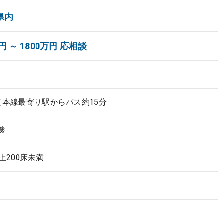
県内
円 ～ 1800万円 応相談
科
道本線最寄り駅からバス約15分
養
以上200床未満