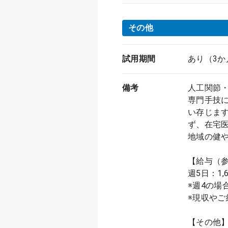
その他
試用期間
あり（3か
備考
人工関節
専門手技
い存じま
ず、在宅
地域の健
【給与（
週5日：1,6
※週4の場
※現収や
【その他