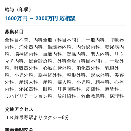
コンサルタント
給与（年収）
1600万円 ～ 2000万円 応相談
成功事例
募集科目
全科目不問、内科全般（科目不問）、一般内科、呼吸器
転職ノウハウ
内科、消化器内科、循環器内科、内分泌内科、糖尿病内
科、脳神経内科、血液内科、腎臓内科、老人内科、リウ
マチ内科、総合診療科、外科全般（科目不問）、一般外
9:00 ～ 18:00
（平日）
受付時間
科、呼吸器外科、心臓血管外科、消化器外科、乳腺外
0120-337-613
科、小児外科、脳神経外科、整形外科、形成外科、美容
外科、産婦人科、産科、婦人科、小児科、精神科、心療
内科、泌尿器科、眼科、耳鼻咽喉科、皮膚科、麻酔科、
クリニック開業
リハビリテーション科、放射線科、救命救急科、病理科
交通アクセス
DtoDとは
ＪＲ線最寄駅よりタクシー8分
お問合せ
採用をお考えの医療機関の方
医療機関区分