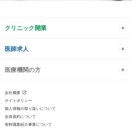
クリニック開業
クリニック開業 TOP
医師求人
クリニック物件検索
医師求人 TOP
医療機関の方
DtoDのクリニック開業支援
常勤求人検索
医院の譲渡・売却をお考えの方
クリニックの開業スタイル
会社概要
非常勤求人検索
サイトポリシー
採用をお考えの医療機関の方
クリニック開業までの流れ
個人情報の取り扱いについて
スポット求人検索
会員規約について
開業支援事例
有料職業紹介事業について
DtoDの転職・アルバイト支援