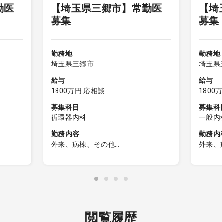
勤医
【埼玉県三郷市】常勤医
【埼
募集
募
勤務地
勤務地
埼玉県三郷市
埼玉県
給与
給与
1800万円 応相談
1800
募集科目
募集科
循環器内科
一般内
勤務内容
勤務内
外来、病棟、その他
外来、
附属介護
病棟管理(主治医制)、外来、附属介護
病棟管
務･行
センター(利用者診察)、院内会務･行
センタ
事、集患活動等
事、集
閲覧履歴