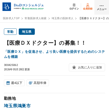
ログイン
会員登録
メニュー
医師求人TOP
常勤医師求人検索
埼玉県の医師求人
【医療ＤＸドクター】の
ログイン
会員登録
常勤
埼玉県
【医療ＤＸドクター】の募集！！
医師求人
「医療ＤＸ」を促進させ、より良い医療を提供するためのシステ
ムを構築
常勤検索
転職
300425062
お気に入りに追加
2026年05月28日更新
非常勤検索
アルバイト
週4以下
高額年俸
スポット検索
アルバイト
勤務地
DtoDの転職・
アルバイト支援
埼玉県鴻巣市