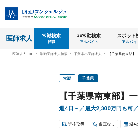
常勤検索
非常勤検索
スポット
医師求人
転職
アルバイト
アルバイ
医師求人TOP
常勤医師求人検索
千葉県の医師求人
【千葉県南東部】
常勤
千葉県
【千葉県南東部】一
週4日～／最大2,300万円も
資格取得
当直なし
週4