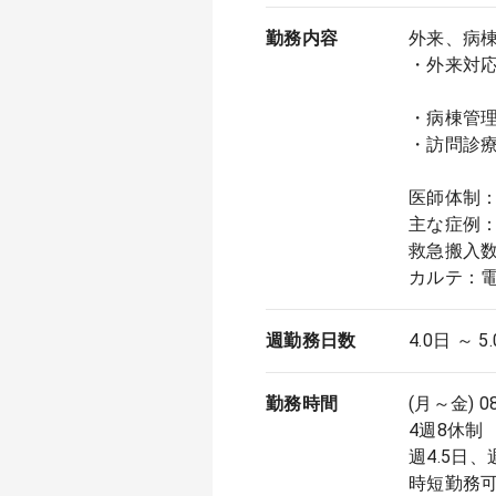
勤務内容
外来、病
・外来対応
※発熱
・病棟管理
・訪問診療
医師体制：
主な症例
救急搬入数
カルテ：
週勤務日数
4.0日 ～ 5
勤務時間
(月～金) 0
4週8休制
週4.5日
時短勤務