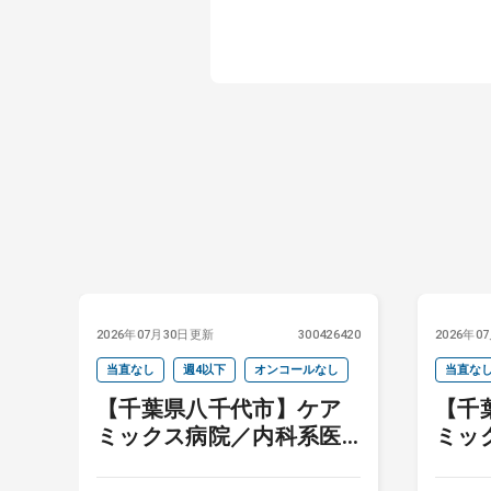
6297
2026年07月30日更新
300426420
2026年0
当直なし
週4以下
オンコールなし
当直な
の
【千葉県八千代市】ケア
【千
も
ミックス病院／内科系医
ミッ
師募集