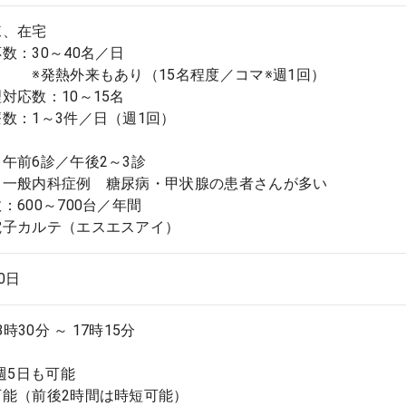
棟、在宅
数：30～40名／日
外来もあり（15名程度／コマ※週1回）
対応数：10～15名
数：1～3件／日（週1回）
午前6診／午後2～3診
：一般内科症例 糖尿病・甲状腺の患者さんが多い
：600～700台／年間
電子カルテ（エスエスアイ）
.0日
8時30分 ～ 17時15分
、週5日も可能
可能（前後2時間は時短可能）