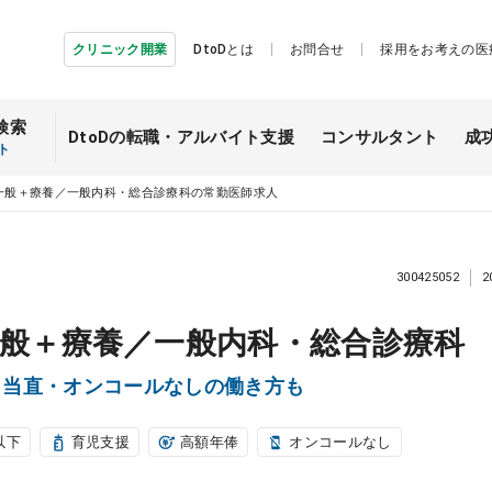
クリニック開業
DtoDとは
お問合せ
採用をお考えの医
検索
DtoDの転職・
アルバイト支援
コンサルタント
成
ト
一般＋療養／一般内科・総合診療科の常勤医師求人
300425052
2
般＋療養／一般内科・総合診療科
可／当直・オンコールなしの働き方も
以下
育児支援
高額年俸
オンコールなし