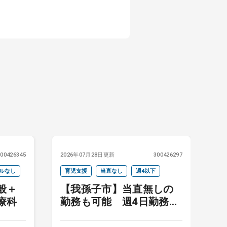
300426345
2026年07月28日更新
300426297
20
ルなし
育児支援
当直なし
週4以下
当
般＋
【我孫子市】当直無しの
療科
勤務も可能 週4日勤務も
ご相談ください