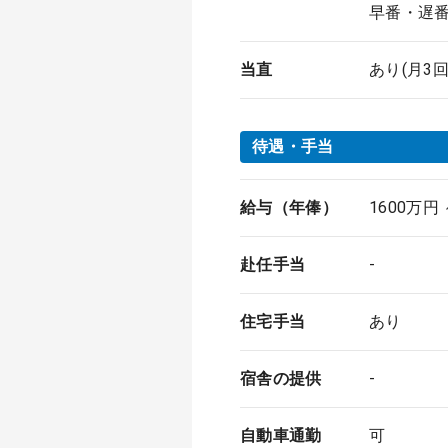
早番・遅
当直
あり(月3回
待遇・手当
給与（年俸）
1600万円
赴任手当
-
住宅手当
あり
宿舎の提供
-
自動車通勤
可