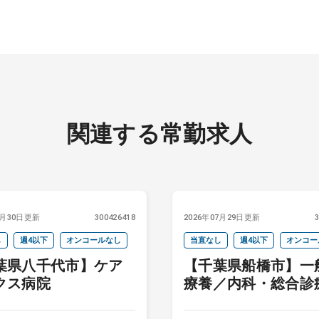
関連する常勤求人
7月30日更新
300426418
2026年07月29日更新
し
週4以下
オンコールなし
当直なし
週4以下
オンコー
葉県八千代市】ケア
【千葉県船橋市】一
クス病院
療養／内科・総合診