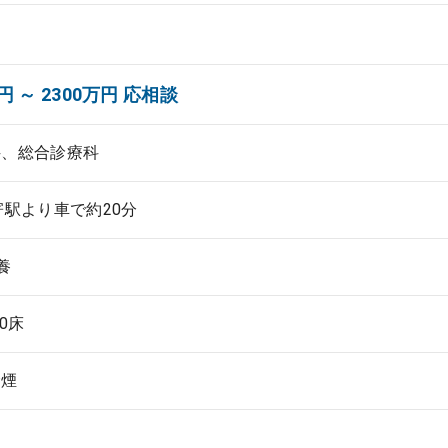
円 ～ 2300万円 応相談
科、総合診療科
寄駅より車で約20分
養
00床
禁煙