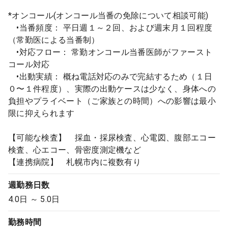
*オンコール(オンコール当番の免除について相談可能)
•当番頻度： 平日週１～２回、および週末月１回程度
（常勤医による当番制）
•対応フロー： 常勤オンコール当番医師がファースト
コール対応
•出動実績： 概ね電話対応のみで完結するため（１日
０〜１件程度）、実際の出動ケースは少なく、身体への
負担やプライベート（ご家族との時間）への影響は最小
限に抑えられます
【可能な検査】 採血・採尿検査、心電図、腹部エコー
検査、心エコー、骨密度測定機など
【連携病院】 札幌市内に複数有り
週勤務日数
4.0日 ～ 5.0日
勤務時間