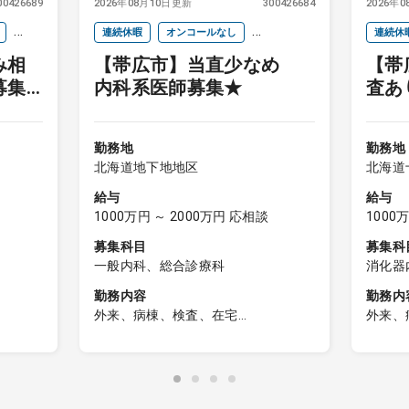
00426689
2026年08月10日更新
300426684
2026年
連続休暇
オンコールなし
連続休
み相
【帯広市】当直少なめ
【帯
セカンドキャリア
セカン
募集
内科系医師募集★
査あ
集
勤務地
勤務地
北海道地下地地区
北海道
給与
給与
1000万円 ～ 2000万円 応相談
1000
募集科目
募集科
一般内科、総合診療科
消化器
勤務内容
勤務内
外来、病棟、検査、在宅
外来、
●内科外来…週4～5コマ、1コマ約25
●内科
診察は可
名(生活習慣病系疾患、高齢者慢性疾
名(生
患)、3診体制
患)、
●病棟管理…主治医制、10～15名程度
●病棟