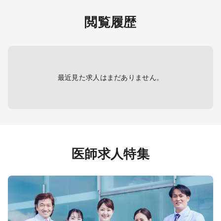
（法人内の老健施設の急性期対応
（法人
のコール
含) *生活習慣病系疾患・高齢者慢性
含) 
閲覧履歴
夜間帯
疾患 、がん急性期後や高齢者の肺炎
疾患 
当直医対
等の呼吸器系も多め
等の呼
●在宅診療…総患者数10名弱（個人
●在宅
宅）
宅）
●当直…病棟管理(コール少なめ)と救
●当直
急対応(かかりつけ患者対象)、月1～
急対応
最近見た求人はまだありません。
2回程度
2回程
●内視
1～2コ
医師求人特集