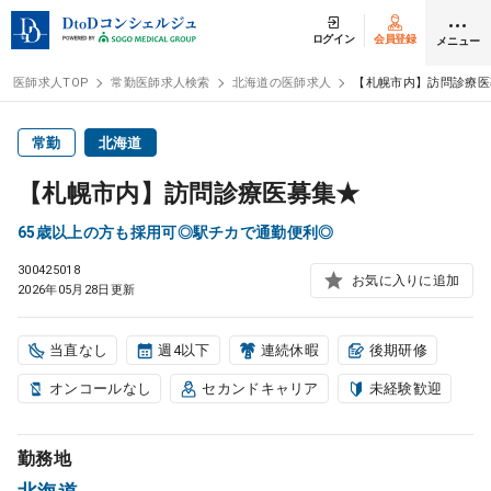
ログイン
会員登録
メニュー
医師求人TOP
常勤医師求人検索
北海道の医師求人
【札幌市内】訪問診療医
ログイン
会員登録
常勤
北海道
【札幌市内】訪問診療医募集★
医師求人
65歳以上の方も採用可◎駅チカで通勤便利◎
300425018
常勤検索
転職
お気に入りに追加
2026年05月28日更新
非常勤検索
アルバイト
当直なし
週4以下
連続休暇
後期研修
オンコールなし
セカンドキャリア
未経験歓迎
スポット検索
アルバイト
勤務地
DtoDの転職・
アルバイト支援