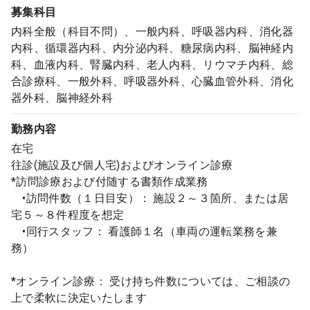
募集科目
内科全般（科目不問）、一般内科、呼吸器内科、消化器
内科、循環器内科、内分泌内科、糖尿病内科、脳神経内
科、血液内科、腎臓内科、老人内科、リウマチ内科、総
合診療科、一般外科、呼吸器外科、心臓血管外科、消化
器外科、脳神経外科
勤務内容
在宅
往診(施設及び個人宅)およびオンライン診療
*訪問診療および付随する書類作成業務
•訪問件数（１日目安）： 施設２～３箇所、または居
宅５～８件程度を想定
•同行スタッフ： 看護師１名（車両の運転業務を兼
務）
*オンライン診療： 受け持ち件数については、ご相談の
上で柔軟に決定いたします