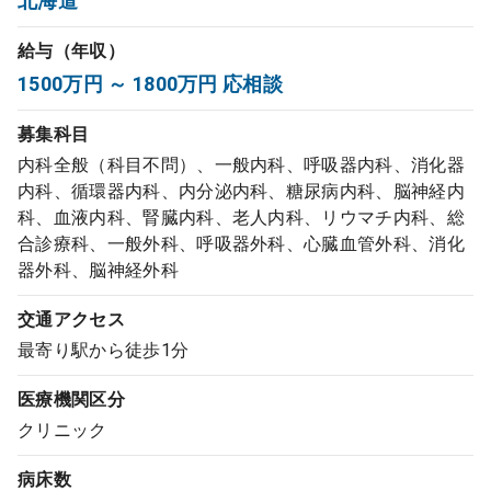
北海道
コンサルタント
給与（年収）
1500万円 ～ 1800万円 応相談
成功事例
募集科目
転職ノウハウ
内科全般（科目不問）、一般内科、呼吸器内科、消化器
内科、循環器内科、内分泌内科、糖尿病内科、脳神経内
科、血液内科、腎臓内科、老人内科、リウマチ内科、総
9:00 ～ 18:00
（平日）
受付時間
合診療科、一般外科、呼吸器外科、心臓血管外科、消化
0120-337-613
器外科、脳神経外科
交通アクセス
最寄り駅から徒歩1分
クリニック開業
医療機関区分
DtoDとは
クリニック
お問合せ
病床数
採用をお考えの医療機関の方