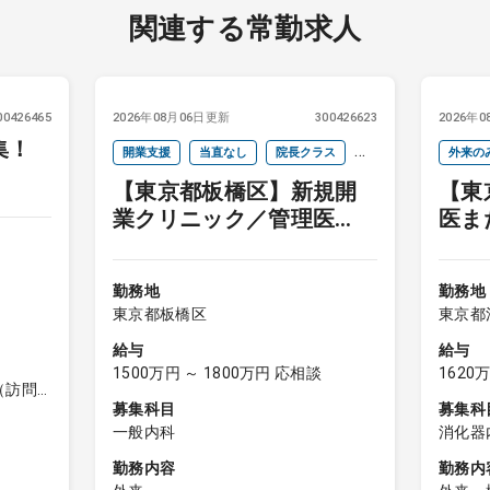
関連する常勤求人
00426465
2026年08月06日更新
300426623
2026年
集！
開業支援
当直なし
院長クラス
外来の
【東京都板橋区】新規開
【東
週4以下
オンコールなし
院長ク
業クリニック／管理医
医ま
オンコ
師・院長
／イ
駅近
勤務地
勤務地
東京都板橋区
東京都
給与
給与
1500万円 ～ 1800万円 応相談
1620
（訪問
募集科目
募集科
一般内科
消化器
勤務内容
勤務内