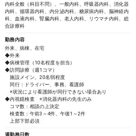
内科全般（科目不問）、一般内科、呼吸器内科、消化器
内科、循環器内科、内分泌内科、糖尿病内科、脳神経内
科、血液内科、腎臓内科、老人内科、リウマチ内科、総
合診療科
勤務内容
外来、病棟、在宅
◆外来
◆病棟管理（10名程度を担当）
◆訪問診療（週1コマ）
施設メイン、20名弱程度
同行：ドライバー、事務、看護師
※状況により看護師が同行できない場合あり
◆内視鏡検査 ※消化器内科の先生のみ
コマ数：相談の上決定
検査数：午前3～4件、午後1～2件
上部下部必須
週勤務日数