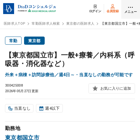
ログイン
会員登録
メニュー
医師求人TOP
常勤医師求人検索
東京都の医師求人
【東京都国立市】一般+
ログイン
会員登録
常勤
東京都
【東京都国立市】一般+療養／内科系（呼
医師求人
吸器・消化器など）
外来＋病棟＋訪問診療他／週4日～・当直なしの勤務が可能です
常勤検索
転職
300425008
お気に入りに追加
2026年05月27日更新
非常勤検索
アルバイト
当直なし
週4以下
スポット検索
アルバイト
勤務地
DtoDの転職・
アルバイト支援
東京都国立市