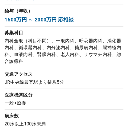
コンサルタント
給与（年収）
1600万円 ～ 2000万円 応相談
成功事例
募集科目
転職ノウハウ
内科全般（科目不問）、一般内科、呼吸器内科、消化器
内科、循環器内科、内分泌内科、糖尿病内科、脳神経内
科、血液内科、腎臓内科、老人内科、リウマチ内科、総
9:00 ～ 18:00
合診療科
（平日）
受付時間
0120-337-613
交通アクセス
JR中央線最寄駅より徒歩5分
クリニック開業
医療機関区分
一般+療養
DtoDとは
病床数
お問合せ
20床以上100床未満
採用をお考えの医療機関の方