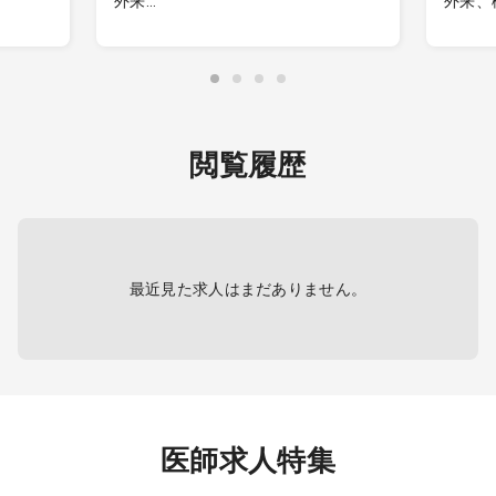
外来
外来、
名程度
◆新規開業クリニックの院長（管理
※内視
医師・医療法人理事）
す
・外来患者数：1日予想外来数50人～
※勤務
60人
頂けま
療養）：
・院外処方
・往診 ※在宅診療の対応可能な方歓
【内視
閲覧履歴
迎します（必須ではありません）
・週3
・医療設備：電子カルテ（WEMEX）
・件数
導入予定、一般診療に必要な医療機
2000
器用意
・内視
のみ
※上下
最近見た求人はまだありません。
【内科
【備考
・受付
の診察
・電子
医師求人特集
・医療
部）、