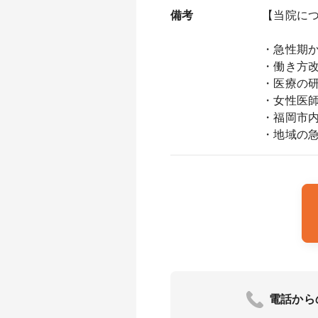
備考
【当院に
・急性期
・働き方
・医療の
・女性医
・福岡市
・地域の
電話から