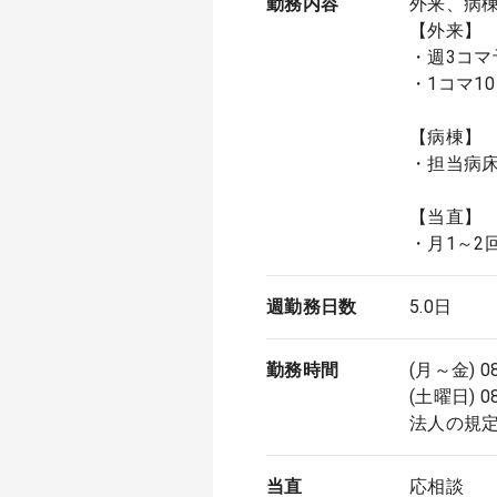
勤務内容
外来、病
【外来】
・週3コマ
・1コマ10
【病棟】
・担当病床
【当直】
・月1～2
週勤務日数
5.0日
勤務時間
(月～金) 0
(土曜日) 0
法人の規定
当直
応相談