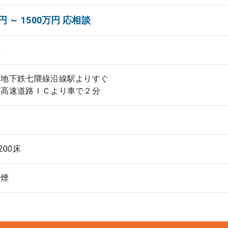
円 ～ 1500万円 応相談
科
営地下鉄七隈線沿線駅よりすぐ
市高速道路ＩＣより車で２分
200床
禁煙