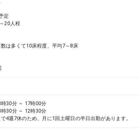
棟
予定
～20人程
数は多くて10床程度、平均7～8床
回
8時30分 ～ 17時00分
8時30分 ～ 12時30分
で4週7休のため、月に1回土曜日の半日出勤があります。