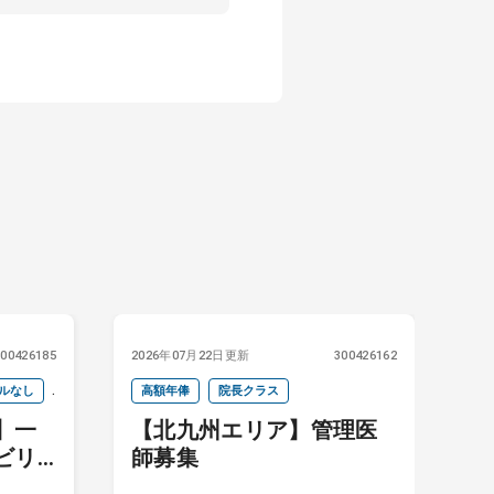
300426185
2026年07月22日更新
300426162
20
ルなし
高額年俸
院長クラス
】一
【北九州エリア】管理医
ビリ
師募集
医求
勤