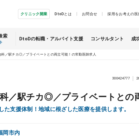
クリニック開業
DtoDとは
お問合せ
採用をお考えの医
検索
DtoDの転職・
アルバイト支援
コンサルタント
成
ト
内科／駅チカ◎／プライベートとの両立可能！の常勤医師求人
300424777
2
内科／駅チカ◎／プライベートとの
貫した支援体制！地域に根ざした医療を提供します。
福岡市内