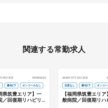
関連する常勤求人
7月29日更新
300426326
2026年07月23日更新
し
週4以下
オンコールなし
当直なし
週4以下
オンコー
岡県筑豊エリア】一
【福岡県筑豊エリア
ドキャリア
セカンドキャリア
院／回復期リハビリ
般病院／回復期リハ
ション病棟専従医求
テーション病棟専従