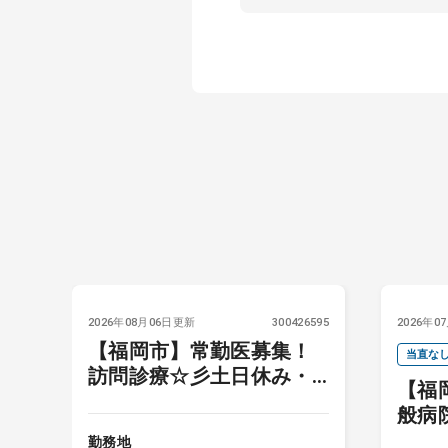
6162
2026年08月06日更新
300426595
2026年0
【福岡市】常勤医募集！
当直な
訪問診療☆彡土日休み・
医
【福
セカン
当直免除可能！
般病
テー
勤務地