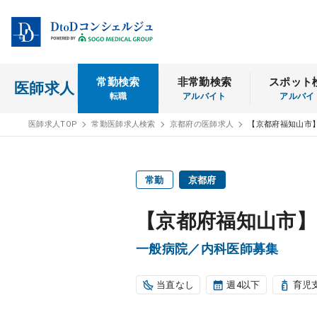
常勤検索
非常勤検索
スポット
医師求人
転職
アルバイト
アルバイ
医師求人TOP
常勤医師求人検索
京都府の医師求人
【京都府福知山市
常勤
京都府
【京都府福知山市】
一般病院／内科医師募集
当直なし
週4以下
育児