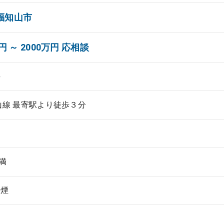
福知山市
円 ～ 2000万円 応相談
科
山線 最寄駅より徒歩３分
未満
禁煙