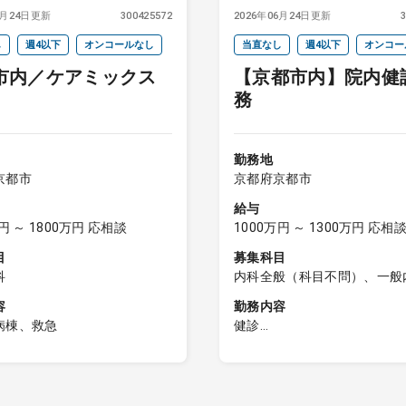
6月24日更新
300425572
2026年06月24日更新
し
週4以下
オンコールなし
当直なし
週4以下
オンコー
市内／ケアミックス
【京都市内】院内健
務
勤務地
京都市
京都府京都市
給与
円 ～ 1800万円 応相談
1000万円 ～ 1300万円 応相
目
募集科目
科
内科全般（科目不問）、一般
その他（健診）
容
勤務内容
病棟、救急
健診
健診業務
・問診、聴打診、胸部レント
心電図の結果説明および結果