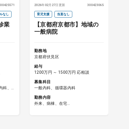
300425571
2026年02月27日更新
300423065
20
ルなし
育児支援
当直なし
当
診業
【京都府京都市】地域の
一般病院
勤務地
勤
京都府伏見区
京
給与
給
談
1200万円 ～ 1500万円 応相談
1
募集科目
募
内科、
一般内科、循環器内科
内
勤務内容
勤
外来、病棟、在宅
在
内科診療業務
ゲン、
作成
［外来］
・受持ち：週のコマ数は応相談