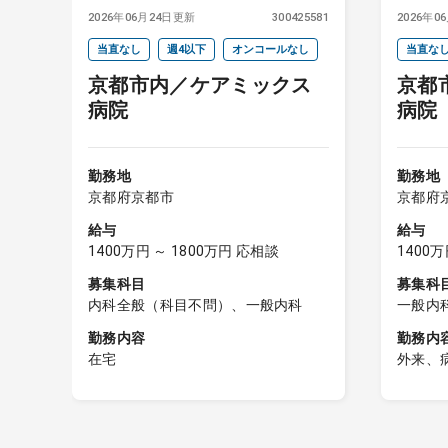
3065
2026年06月24日更新
300425581
2026年0
当直なし
週4以下
オンコールなし
当直な
の
京都市内／ケアミックス
京都
病院
病院
勤務地
勤務地
京都府京都市
京都府
給与
給与
1400万円 ～ 1800万円 応相談
1400万
募集科目
募集科
内科全般（科目不問）、一般内科
一般内
勤務内容
勤務内
在宅
外来、