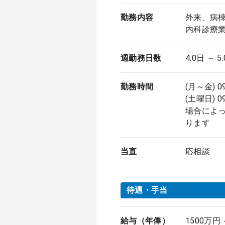
勤務内容
外来、病
内科診療
週勤務日数
4.0日 ～ 5
勤務時間
(月～金) 0
(土曜日) 0
場合によっ
ります
当直
応相談
待遇・手当
給与（年俸）
1500万円