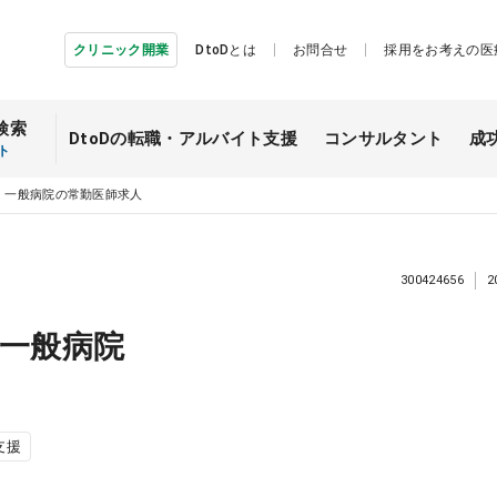
クリニック開業
DtoDとは
お問合せ
採用をお考えの医
検索
DtoDの転職・
アルバイト支援
コンサルタント
成
ト
】一般病院の常勤医師求人
300424656
2
一般病院
支援