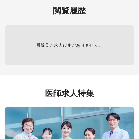
（月5
閲覧履歴
ンス等
1～2
最近見た求人はまだありません。
、外来な
過観察
を希望
医師求人特集
門外来
直なしの
勤で対