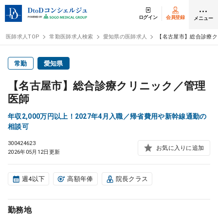
ログイン
会員登録
メニュー
医師求人TOP
常勤医師求人検索
愛知県の医師求人
【名古屋市】総合診療ク
ログイン
会員登録
常勤
愛知県
【名古屋市】総合診療クリニック／管理
医師求人
医師
年収2,000万円以上！2027年4月入職／帰省費用や新幹線通勤の
常勤検索
転職
相談可
300424623
お気に入りに追加
非常勤検索
アルバイト
2026年05月12日更新
スポット検索
アルバイト
週4以下
高額年俸
院長クラス
DtoDの転職・
アルバイト支援
勤務地