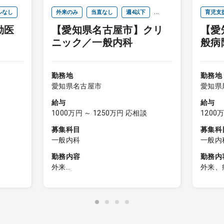
ルなし
外来のみ
当直なし
週4以下
育児支
勤医
【愛知県名古屋市】クリ
【愛
オンコールなし
ニック／一般内科
般病
科
勤務地
勤務地
愛知県名古屋市
愛知県
給与
給与
1000万円 ～ 1250万円 応相談
1200
募集科目
募集科
一般内科
一般内
勤務内容
勤務内
外来
外来、
内科外来
・地域
病棟の
外来患者数：平日約70人／日、土日
・訪問
祝約20～45人／日
・外来
整形疾
・当直