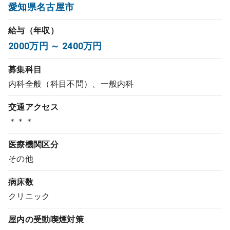
愛知県名古屋市
コンサルタント
給与（年収）
成功事例
2000万円 ～ 2400万円
募集科目
転職ノウハウ
内科全般（科目不問）、一般内科
交通アクセス
9:00 ～ 18:00
（平日）
受付時間
＊＊＊
0120-337-613
医療機関区分
その他
クリニック開業
病床数
クリニック
DtoDとは
お問合せ
屋内の受動喫煙対策
採用をお考えの医療機関の方