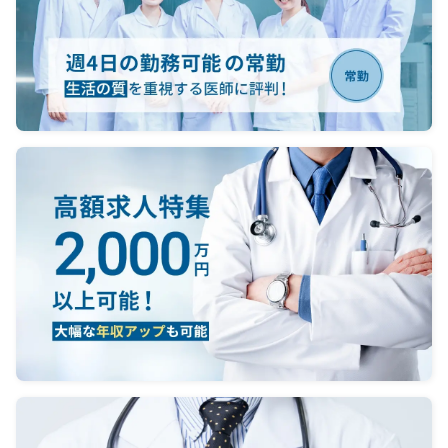
病棟の
医師1
0～
0～
0～
：な