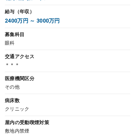
コンサルタント
給与（年収）
2400万円 ～ 3000万円
成功事例
募集科目
転職ノウハウ
眼科
交通アクセス
9:00 ～ 18:00
（平日）
＊＊＊
受付時間
0120-337-613
医療機関区分
その他
クリニック開業
病床数
クリニック
DtoDとは
屋内の受動喫煙対策
お問合せ
敷地内禁煙
採用をお考えの医療機関の方