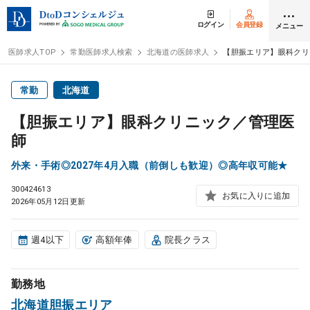
ログイン
会員登録
メニュー
医師求人TOP
常勤医師求人検索
北海道の医師求人
【胆振エリア】眼科クリ
ログイン
会員登録
常勤
北海道
【胆振エリア】眼科クリニック／管理医
医師求人
師
外来・手術◎2027年4月入職（前倒しも歓迎）◎高年収可能★
常勤検索
転職
300424613
お気に入りに追加
2026年05月12日更新
非常勤検索
アルバイト
週4以下
高額年俸
院長クラス
スポット検索
アルバイト
勤務地
DtoDの転職・
アルバイト支援
北海道胆振エリア