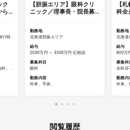
ック
【胆振エリア】眼科クリ
【札
下
から
ニック／理事長・院長募
科全
ア
集
不問
勤務地
勤務地
約1時
北海道胆振エリア
北海道
給与
給与
2500万円 ～ 3300万円 応相談
800万
募集科目
募集科
内科、
眼科
全科目
環器内
問）、
勤務内容
勤務内
、脳神
器内科
外来、手術
外来、
、老人
糖尿病
・外来診療
■病棟
療科、
科、腎
。
担当コマ数：週4～5日
・内科
血管外
内科、
想定し
外来患者数：60～80名程度/日
・担当
小児外
不問）
主な疾患 ：一般眼科、屈折矯
を担当
小児
臓血管
定期処
正、網膜疾患など
※お看
、麻酔
科、小
０％、
・手術
件程度
病理
科、形
閲覧履歴
なりま
白内障（週2回、約40件／月）
勤精神
科、産