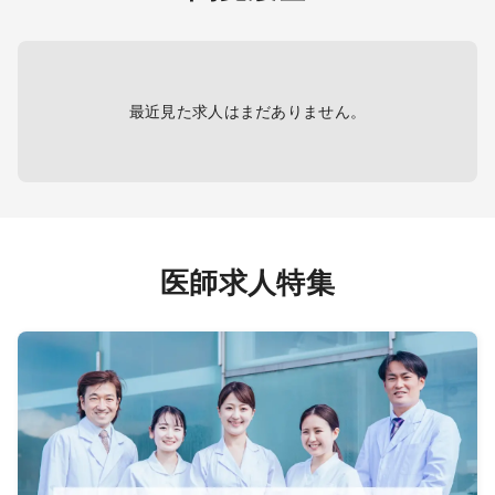
※計500名以上の臨床経験をお持ち
あり
科、心
の方歓迎
鼻咽喉
ますの
・電子カルテ
リテー
・医療機器：白内障手術設備一式他
急科、
最近見た求人はまだありません。
、超音
1
圧測
学顕微
医師求人特集
療クラー