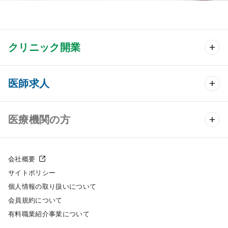
クリニック開業
クリニック開業 TOP
医師求人
クリニック物件検索
医師求人 TOP
医療機関の方
DtoDのクリニック開業支援
常勤求人検索
医院の譲渡・売却をお考えの方
クリニックの開業スタイル
会社概要
非常勤求人検索
サイトポリシー
採用をお考えの医療機関の方
クリニック開業までの流れ
個人情報の取り扱いについて
スポット求人検索
会員規約について
開業支援事例
有料職業紹介事業について
DtoDの転職・アルバイト支援