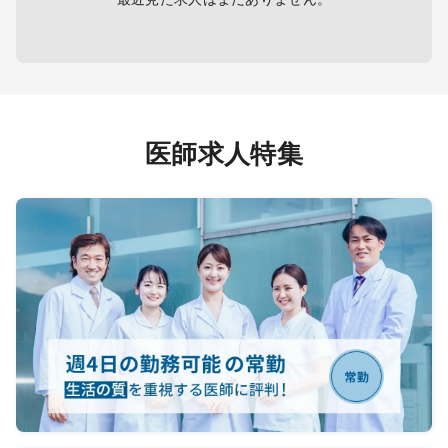
と共に
buildin
sharing
実行を
protect
ら、プ
get st
を育成
Join t
ワークを
billion
医師求人特集
立案・
scienc
収集す
driven
you'll 
global 
of imm
価値証
MSL, yo
たな治
of our
実現を
enduri
opinio
instit
Main re
Build 
scienti