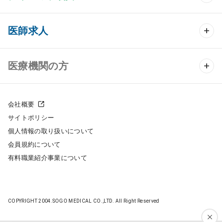
クリニック開業 TOP
医師求人
クリニック物件検索
医師求人 TOP
医療機関の方
DtoDのクリニック開業支援
常勤求人検索
医院の譲渡・売却をお考えの方
クリニックの開業スタイル
会社概要
非常勤求人検索
サイトポリシー
採用をお考えの医療機関の方
クリニック開業までの流れ
個人情報の取り扱いについて
スポット求人検索
会員規約について
開業支援事例
有料職業紹介事業について
DtoDの転職・アルバイト支援
施工事例
成功事例
COPYRIGHT 2004.SOGO MEDICAL CO.,LTD. All Right Reserved
開業ノウハウ
転職ノウハウ