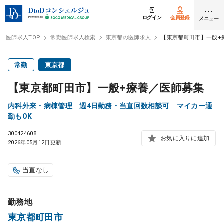
ログイン
会員登録
メニュー
医師求人TOP
常勤医師求人検索
東京都の医師求人
【東京都町田市】一般+
ログイン
会員登録
常勤
東京都
【東京都町田市】一般+療養／医師募集
医師求人
内科外来・病棟管理 週4日勤務・当直回数相談可 マイカー通
勤もOK
常勤検索
転職
300424608
お気に入りに追加
2026年05月12日更新
非常勤検索
アルバイト
当直なし
スポット検索
アルバイト
勤務地
DtoDの転職・
アルバイト支援
東京都町田市