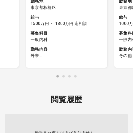
勤務地
勤務地
東京都板橋区
東京都
給与
給与
1500万円 ～ 1800万円 応相談
1000
募集科目
募集科
一般内科
一般内
内科）
勤務内容
勤務内
外来
その他
剤で治療
◆新規開業クリニックの院長（管理
対象専
医師・医療法人理事）
小児科
・外来患者数：1日予想外来数50人～
60人
仕事内
ーズに
・院外処方
About 
外での
・往診 ※在宅診療の対応可能な方歓
閲覧履歴
開発戦
迎します（必須ではありません）
As Medi
・医療設備：電子カルテ（WEMEX）
(Vacci
自社グ
導入予定、一般診療に必要な医療機
Medical
ターゲ
器用意
connec
イル
vaccin
DP）の
profes
最近見た求人はまだありません。