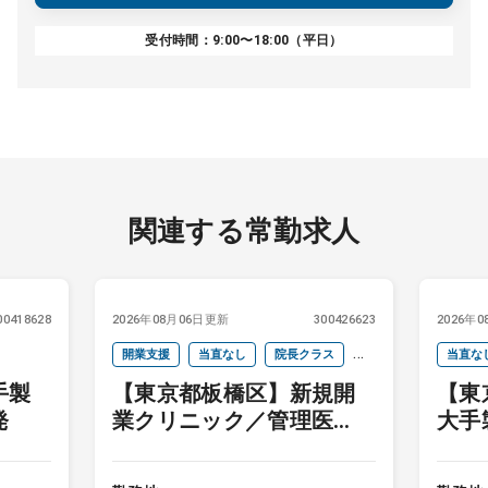
受付時間：9:00〜18:00（平日）
関連する常勤求人
00418628
2026年08月06日更新
300426623
2026年
開業支援
当直なし
院長クラス
当直な
手製
【東京都板橋区】新規開
【東
週4以下
オンコールなし
発
業クリニック／管理医
大手
師・院長