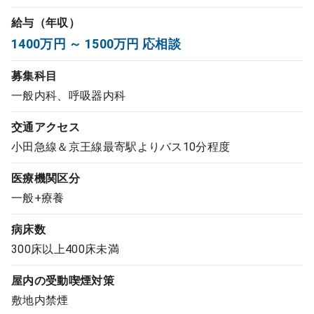
コンサルタント
給与（年収）
1400万円 ～ 1500万円 応相談
成功事例
募集科目
一般内科、呼吸器内科
転職ノウハウ
交通アクセス
小田急線＆京王線最寄駅よりバス10分程度
9:00 ～ 18:00
（平日）
受付時間
0120-337-613
医療機関区分
一般+療養
病床数
クリニック開業
300床以上400床未満
DtoDとは
屋内の受動喫煙対策
お問合せ
敷地内禁煙
採用をお考えの医療機関の方