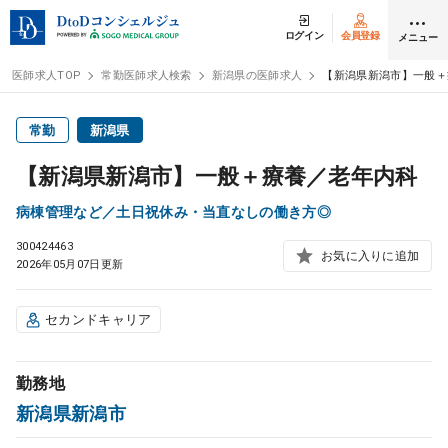
ログイン
会員登録
メニュー
医師求人TOP
常勤医師求人検索
新潟県の医師求人
【新潟県新潟市】一般＋
ログイン
会員登録
常勤
新潟県
【新潟県新潟市】一般＋療養／老年内科
医師求人
病棟管理など／土日祝休み・当直なしの働き方◎
300424463
常勤検索
転職
お気に入りに追加
2026年05月07日更新
非常勤検索
アルバイト
セカンドキャリア
スポット検索
アルバイト
勤務地
新潟県新潟市
DtoDの転職・
アルバイト支援