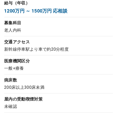
給与（年収）
コンサルタント
1200万円 ～ 1500万円 応相談
成功事例
募集科目
老人内科
転職ノウハウ
交通アクセス
新幹線停車駅より車で約20分程度
9:00 ～ 18:00
（平日）
受付時間
医療機関区分
0120-337-613
一般+療養
病床数
クリニック開業
200床以上300床未満
屋内の受動喫煙対策
DtoDとは
未確認
お問合せ
採用をお考えの医療機関の方