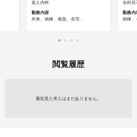
老人内科
全科目
、脳神
問）、
、老人
勤務内容
勤務内
器内科
療科
外来、病棟、救急、在宅
病棟、
糖尿病
＜外来＞
介護老
科、腎
・3コマ/週
療全般
内科、
・外来受診者数：20～30名程度/日
・入所
不問）
・医師
臓血管
＜病棟管理＞
どの慢
科、小
・25～30床
科、形
閲覧履歴
・病棟区分：地域包括または急性期
科、産
科、心
＜救急当番＞
鼻咽喉
・1コマ/週
リテー
あり）※
急科、
＜訪問診療＞
最近見た求人はまだありません。
※主な疾患：高血圧症、脂質異常症、
消化器系がん疾患、気管支喘息、慢
性閉塞性肺疾患、肺炎など