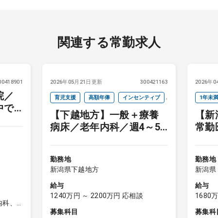
関連する常勤求人
00418901
2026年05月21日更新
300421163
2026年
院／
育児支援
高額年俸
インセンティブ
1年未
中で
【下越地方】一般＋療養
【新
当直なし
週4以下
未経験
病床／老年内科／週4～5
常勤
日 ※週3勤務応相談
期間
勤務地
勤務地
新潟県下越地方
新潟県
給与
給与
1240万円 ～ 2200万円 応相談
1680
内科、
募集科目
募集科
環器内