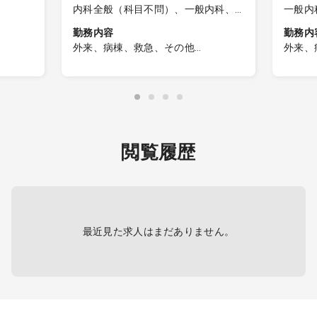
内科全般（科目不問）、一般内科、
一般内
呼吸器内科、消化器内科、循環器内
勤務内容
勤務内
科、内分泌内科、糖尿病内科、脳神
外来、病棟、救急、その他
外来、
経内科、血液内科、腎臓内科、老人
精神科病院において、全身管理が可
・外来
内科、リウマチ内科、総合診療科
能な内科医を募集しています。
名程度
・病棟
◇主な業務内容◇
制）
【 病棟管理】（精神科入院患者の全
・主な
身身体管理・内科診療）
性疾患
閲覧履歴
精神疾患の治療は精神科医が担当す
内科系
るため、身体疾患の専門家として、
ます。
精神科医と連携しながら患者様の全
※新型
身管理を担っていただきます。
よって
入社後は、まず、内科医としての病
ますの
棟管理を担当していただきます。
る場合
最近見た求人はまだありません。
精神疾患の治療自体は精神科医が担
当しますので、身体疾患の専門家と
☆循環
して、精神科医がカバーしきれない
入院患
内科領域のサポートをお願いしま
外来患
す。
救急患
【主な症例】
内/00