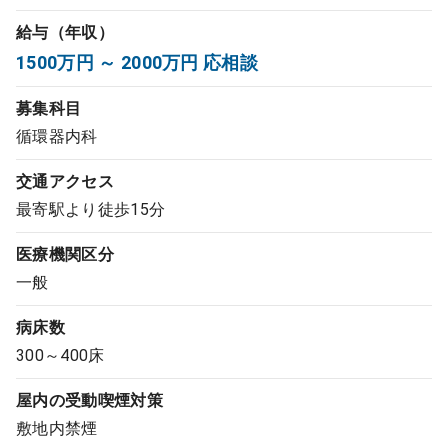
コンサルタント
給与（年収）
1500万円 ～ 2000万円 応相談
成功事例
募集科目
循環器内科
転職ノウハウ
交通アクセス
最寄駅より徒歩15分
9:00 ～ 18:00
（平日）
受付時間
0120-337-613
医療機関区分
一般
病床数
クリニック開業
300～400床
DtoDとは
屋内の受動喫煙対策
お問合せ
敷地内禁煙
採用をお考えの医療機関の方