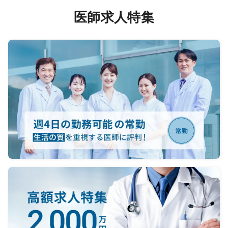
高齢者の慢性期疾患（脆弱高齢者の
☆主な
医師求人特集
食欲不振、発熱、肺炎、誤嚥、尿路
ペース
感染等の診断・治療）
細動器
※予防接種業務をお願いする場合があ
検査/1
ります。
※救急対応あり
☆放射
CT検査
◇将来の展望◇
件、血
将来的に、外来、訪問診療、行政か
☆ER
ら依頼を受けた業務、医師会の業務
（全科
などをご担当いただきたいと考えて
・救急
います。
勤帯 0
加えて、病院内の各委員会（医療安
～1台
全管理、院内感染対策、褥瘡対策な
はあり
ど）にもご参加をお願いします。
・ウォ
（参考）外来診療：1～3コマ程度/
人程度
週 一般内科外来：平均20～30名/コ
違いは
マ
電子カ
★エコー、CT：院内で検査可能。 エ
PAC
コー1台