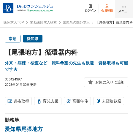
ログイン
会員登録
メニュー
医師求人TOP
常勤医師求人検索
愛知県の医師求人
【尾張地方】循環器内科
ログイン
会員登録
常勤
愛知県
【尾張地方】循環器内科
医師求人
外来・病棟・検査など 転科希望の先生も歓迎 資格取得も可能
です★
常勤検索
転職
300424397
お気に入りに追加
2026年04月30日更新
非常勤検索
アルバイト
資格取得
育児支援
高額年俸
未経験歓迎
スポット検索
アルバイト
勤務地
DtoDの転職・
アルバイト支援
愛知県尾張地方