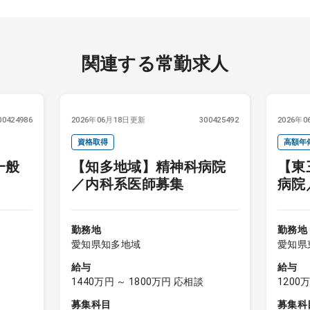
関連する常勤求人
00424986
2026年06月18日更新
300425492
2026年
資格取得
高額年
一般
【知多地域】精神科病院
【東
／内科系医師募集
病院
内科
勤務地
勤務地
愛知県知多地域
愛知県
給与
給与
1440万円 ～ 1800万円 応相談
1200
募集科目
募集科