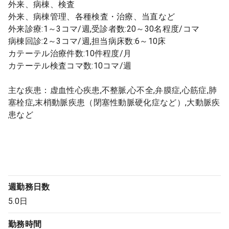
外来、病棟、検査
外来、病棟管理、各種検査・治療、当直など
外来診療:1～3コマ/週,受診者数:20～30名程度/コマ
病棟回診:2～3コマ/週,担当病床数:6～10床
カテーテル治療件数:10件程度/月
カテーテル検査コマ数:10コマ/週
主な疾患：虚血性心疾患,不整脈,心不全,弁膜症,心筋症,肺
塞栓症,末梢動脈疾患（閉塞性動脈硬化症など）,大動脈疾
患など
週勤務日数
5.0日
勤務時間