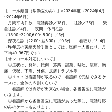
【コール頻度（常勤医のみ）】※2024年度（2024年4月
~2024年6月）
・月間平均件数 電話再診／18件、 往診／25件、 緊
急往診／4件、 夜間・休日往診
（18:00~22:00,6:00~8:00）／3件、
深夜往診（22:00~翌6:00）／0.3件、 看取り／3-4件
（昨年度の実績支給手当としては、医師一人当たり、月
平均40, 967円です）
【オンコール対応について】
◎症状は、発熱、転倒、落薬、誤薬、嘔吐、腹痛、胸
痛、便秘、下痢、外傷、皮膚トラブル等
◎１ｓｔは看護師が取るので、看護師で完結できるケ
ースは、全体の５割くらいで、
看護師では判断が出来ない場合、各当番医に電話が
いきます。
◎看護師から各当番医に電話があった際に、電話対応
のみのケースもあります。