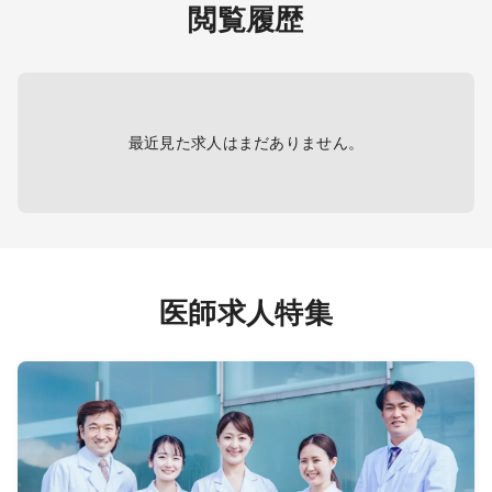
閲覧履歴
ンス等
1～2
最近見た求人はまだありません。
、外来な
過観察
を希望
医師求人特集
門外来
直なしの
勤で対