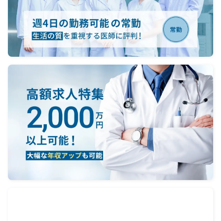
病棟の
医師1
0～
0～
0～
：な