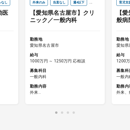
ルなし
外来のみ
当直なし
週4以下
育児支
勤医
【愛知県名古屋市】クリ
【愛
オンコールなし
ニック／一般内科
般病
科
勤務地
勤務地
愛知県名古屋市
愛知県
給与
給与
1000万円 ～ 1250万円 応相談
1200
募集科目
募集科
一般内科
一般内
勤務内容
勤務内
外来
外来、
内科外来
・地域
病棟の
外来患者数：平日約70人／日、土日
・訪問
祝約20～45人／日
・外来
整形疾
・当直
（月5