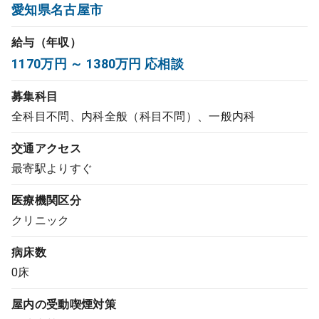
愛知県名古屋市
コンサルタント
給与（年収）
成功事例
1170万円 ～ 1380万円 応相談
募集科目
転職ノウハウ
全科目不問、内科全般（科目不問）、一般内科
交通アクセス
9:00 ～ 18:00
（平日）
受付時間
最寄駅よりすぐ
0120-337-613
医療機関区分
クリニック
クリニック開業
病床数
0床
DtoDとは
お問合せ
屋内の受動喫煙対策
採用をお考えの医療機関の方