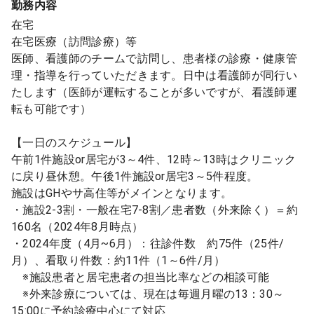
勤務内容
在宅
在宅医療（訪問診療）等
医師、看護師のチームで訪問し、患者様の診療・健康管
理・指導を行っていただきます。日中は看護師が同行い
たします（医師が運転することが多いですが、看護師運
転も可能です）
【一日のスケジュール】
午前1件施設or居宅が3～4件、12時～13時はクリニック
に戻り昼休憩。午後1件施設or居宅3～5件程度。
施設はGHやサ高住等がメインとなります。
・施設2-3割・一般在宅7-8割／患者数（外来除く）＝約
160名（2024年8月時点）
・2024年度（4月~6月）：往診件数 約75件（25件/
月）、看取り件数：約11件（1～6件/月）
※施設患者と居宅患者の担当比率などの相談可能
※外来診療については、現在は毎週月曜の13：30～
15:00に予約診療中心にて対応