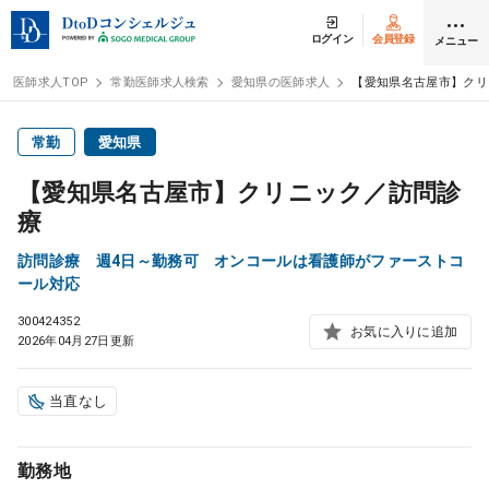
ログイン
会員登録
メニュー
医師求人TOP
常勤医師求人検索
愛知県の医師求人
【愛知県名古屋市】クリ
ログイン
会員登録
常勤
愛知県
【愛知県名古屋市】クリニック／訪問診
医師求人
療
訪問診療 週4日～勤務可 オンコールは看護師がファーストコ
常勤検索
転職
ール対応
300424352
お気に入りに追加
非常勤検索
アルバイト
2026年04月27日更新
スポット検索
アルバイト
当直なし
DtoDの転職・
アルバイト支援
勤務地