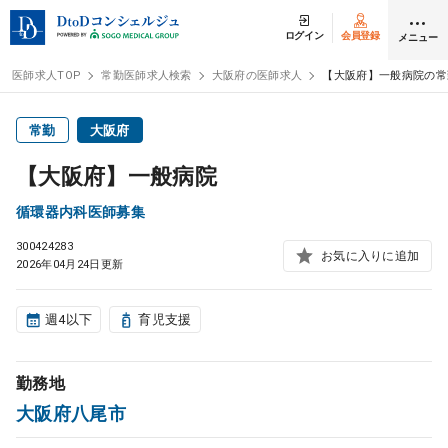
ログイン
会員登録
メニュー
医師求人TOP
常勤医師求人検索
大阪府の医師求人
【大阪府】一般病院の常
ログイン
会員登録
常勤
大阪府
【大阪府】一般病院
医師求人
循環器内科医師募集
300424283
常勤検索
転職
お気に入りに追加
2026年04月24日更新
非常勤検索
アルバイト
週4以下
育児支援
スポット検索
アルバイト
勤務地
大阪府八尾市
DtoDの転職・
アルバイト支援