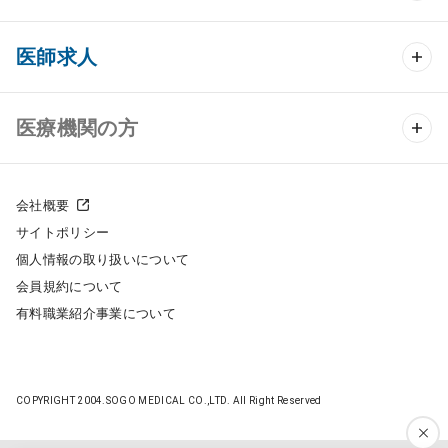
クリニック開業 TOP
医師求人
クリニック物件検索
医師求人 TOP
医療機関の方
DtoDのクリニック開業支援
常勤求人検索
医院の譲渡・売却をお考えの方
クリニックの開業スタイル
会社概要
非常勤求人検索
サイトポリシー
採用をお考えの医療機関の方
クリニック開業までの流れ
個人情報の取り扱いについて
スポット求人検索
会員規約について
開業支援事例
有料職業紹介事業について
DtoDの転職・アルバイト支援
施工事例
成功事例
COPYRIGHT 2004.SOGO MEDICAL CO.,LTD. All Right Reserved
開業ノウハウ
転職ノウハウ