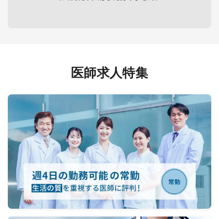
て）
器医師の
（腎
※透析
※心カテは行っておりません。
サポー
（指導
が在籍
［その
医師求人特集
・健診
76件
※早出
規16
20時