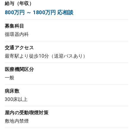
給与（年収）
コンサルタント
800万円 ～ 1800万円 応相談
成功事例
募集科目
循環器内科
転職ノウハウ
交通アクセス
最寄駅より徒歩10分（送迎バスあり）
9:00 ～ 18:00
（平日）
受付時間
医療機関区分
0120-337-613
一般
病床数
クリニック開業
300床以上
屋内の受動喫煙対策
DtoDとは
敷地内禁煙
お問合せ
採用をお考えの医療機関の方