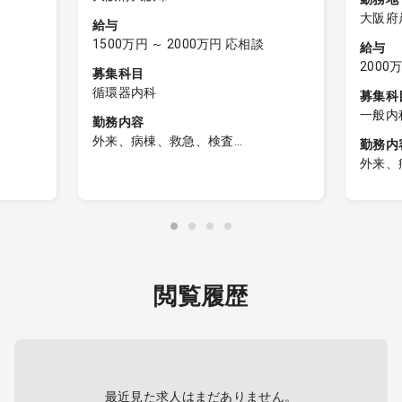
大阪府
給与
1500万円 ～ 2000万円 応相談
給与
2000
募集科目
循環器内科
募集科
一般内
勤務内容
ーン１
外来、病棟、救急、検査
勤務内
内科・循環器内科 診療業務
外来、
等、その
［外来
［外来］
・受持
・受持ち：週1～2コマ程度
器医師の
［病棟
［病棟］
・受持
・受持ち：10～15名程度
した患
閲覧履歴
［検査］
ーン２
［透析
・心エコーなど
・透析
・入院
［救急］
※シャ
・1日10件程（救急車、ｳｫｰｸｲﾝ併せ
要。
最近見た求人はまだありません。