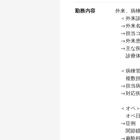
勤務内容
外来、病
＜外来診
→外来名
→担当コ
→外来患者
→主な疾
診療体制
＜病棟管
複数担
→担当病
→対応疾
＜オペ＞
オペ日 
→症例 
関節鏡
→麻酔科