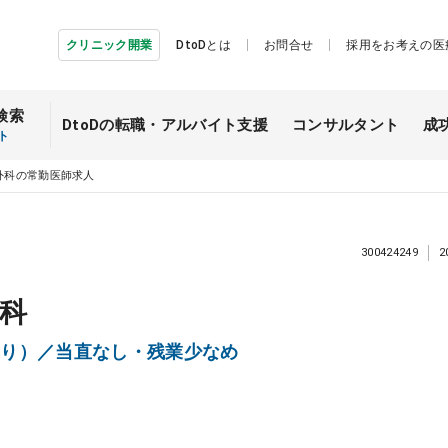
クリニック開業
DtoDとは
お問合せ
採用をお考えの医
検索
DtoDの転職・
アルバイト支援
コンサルタント
成
ト
外科の常勤医師求人
300424249
2
科
より）／当直なし・残業少なめ