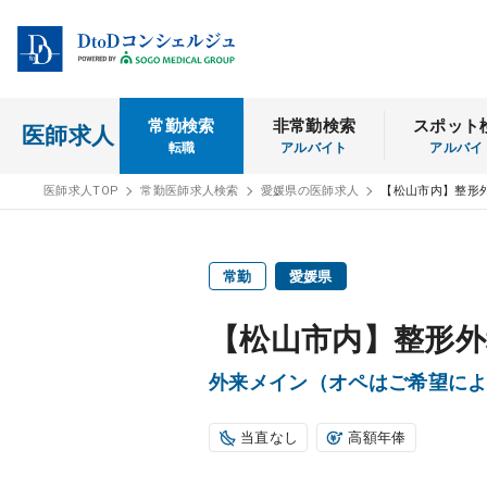
常勤検索
非常勤検索
スポット
医師求人
転職
アルバイト
アルバイ
医師求人TOP
常勤医師求人検索
愛媛県の医師求人
【松山市内】整形
常勤
愛媛県
【松山市内】整形外
外来メイン（オペはご希望に
当直なし
高額年俸