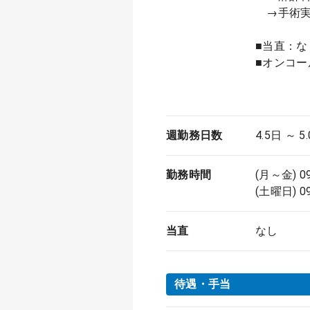
→手術実績
■当直：な
■オンコ
病棟看
電話頻
週勤務日数
4.5日 ～ 5
勤務時間
(月～金) 0
(土曜日) 0
当直
なし
待遇・手当