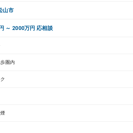
松山市
円 ～ 2000万円 応相談
科
徒歩圏内
ック
禁煙