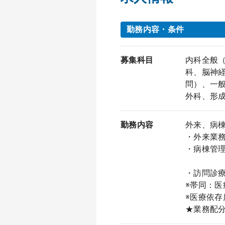
勤務内容・条件
募集科目
内科全般
科、脳神
問）、一
外科、形
勤務内容
外来、病
・外来業務
・病棟管理
もしく
・訪問診療
※帯同：医
※医療依
★業務配