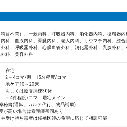
（科目不問）、一般内科、呼吸器内科、消化器内科、循環器内
経内科、血液内科、腎臓内科、老人内科、リウマチ内科、総合
般外科、呼吸器外科、心臓血管外科、消化器外科、乳腺外科、
成外科、美容外科
棟、在宅
 2～4コマ/週 15名程度/コマ
 地ケア10～20床
は療養病棟30床
 ～4件程度/コマ 居宅メイン
療秘書(運転、カルテ代行、物品補助)
存度が高い場合は看護師帯同あり
分や受け持ち患者は候補医師の希望に応じて相談可能