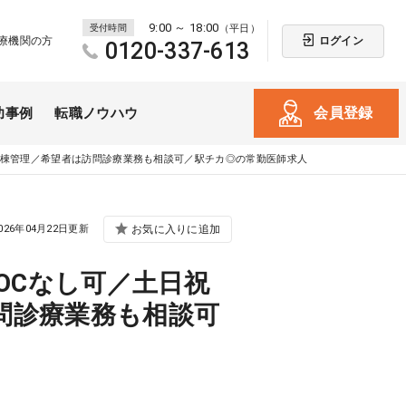
9:00 ～ 18:00
受付時間
（平日）
ログイン
療機関の方
0120-337-613
会員登録
功事例
転職ノウハウ
・病棟管理／希望者は訪問診療業務も相談可／駅チカ◎の常勤医師求人
026年04月22日更新
お気に入りに追加
OCなし可／土日祝
問診療業務も相談可