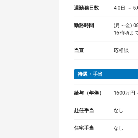
週勤務日数
4.0日 ～ 5
勤務時間
(月～金) 0
16時頃ま
当直
応相談
待遇・手当
給与（年俸）
1600万円
赴任手当
なし
住宅手当
なし