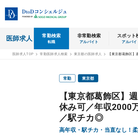
常勤検索
非常勤検索
スポット
医師求人
転職
アルバイト
アルバイ
医師求人TOP
常勤医師求人検索
東京都の医師求人
【東京都葛飾区】
常勤
東京都
【東京都葛飾区】週
休み可／年収200
／駅チカ◎
高年収・駅チカ・当直なし！