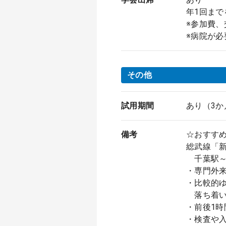
年1回まで
※参加費
※病院が
その他
試用期間
あり（3か
備考
☆おすす
総武線「
千葉駅～3
・専門外
・比較的
落ち着い
・前後1
・検査や