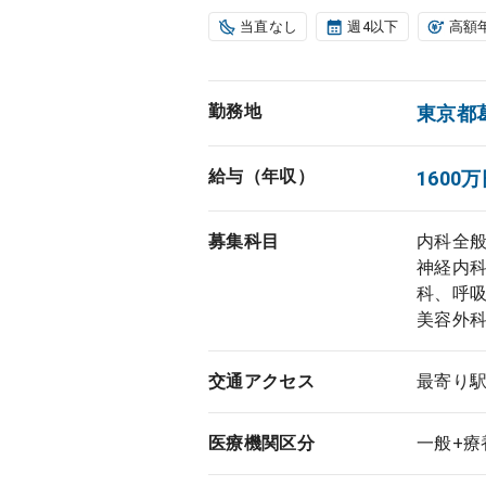
当直なし
週4以下
高額
勤務地
東京都
給与（年収）
1600万
募集科目
内科全
神経内
科、呼
美容外
交通アクセス
最寄り駅
医療機関区分
一般+療