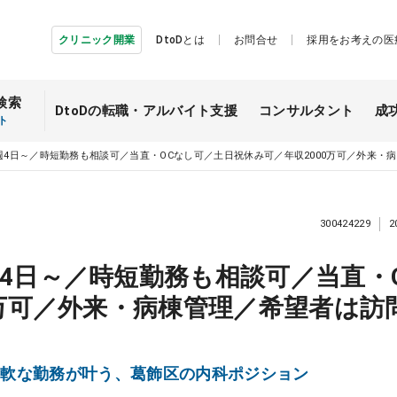
クリニック開業
DtoDとは
お問合せ
採用をお考えの医
検索
DtoDの転職・
アルバイト支援
コンサルタント
成
ト
週4日～／時短勤務も相談可／当直・OCなし可／土日祝休み可／年収2000万可／外来
300424229
2
4日～／時短勤務も相談可／当直・
0万可／外来・病棟管理／希望者は訪
柔軟な勤務が叶う、葛飾区の内科ポジション