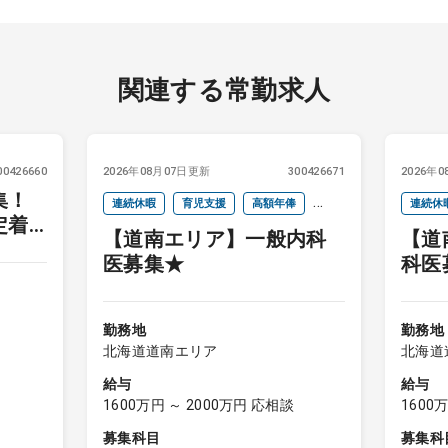
関連する常勤求人
00426660
2026年08月07日更新
300426671
2026年
集！
連続休暇
育児支援
高額年俸
連続休
定着
【道南エリア】一般内科
【道
インセンティブ
インセ
医募集★
科医
勤務地
勤務地
北海道道南エリア
北海道
給与
給与
1600万円 ～ 2000万円 応相談
1600
募集科目
募集科