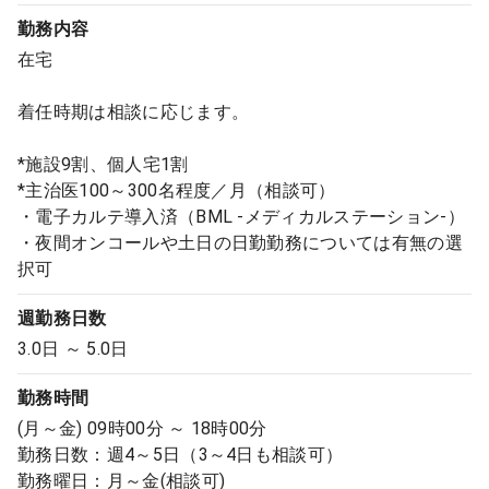
勤務内容
在宅
着任時期は相談に応じます。
*施設9割、個人宅1割
*主治医100～300名程度／月（相談可）
・電子カルテ導入済（BML -メディカルステーション-）
・夜間オンコールや土日の日勤勤務については有無の選
択可
週勤務日数
3.0日 ～ 5.0日
勤務時間
(月～金) 09時00分 ～ 18時00分
勤務日数：週4～5日（3～4日も相談可）
勤務曜日：月～金(相談可)