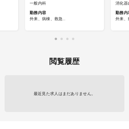
一般内科
消化器
勤務内容
勤務内
外来、病棟、救急
外来、
病棟・障
【日勤帯】
【日勤
＜外来診療＞
＜外
外来名：一般内科外来
外来
担当コマ数：週3コマ
担当コ
来：週2
外来患者数：1コマ20名程度
のみ）
主な疾患 ：内科疾患全般
外来患
閲覧履歴
療体制
＜病棟管理＞
主な疾
担当病床：10～15名程度
応
（基本は主治医制、一部複数担当
での受け持ちもあり）
＜病
担当病
最近見た求人はまだありません。
＜救急対応＞
（基
当番制で対応
当での
日勤帯：ウォークイン0＊予約制
対応
のためほぼなし
救急指定日：15人程度
＜内
担当コ