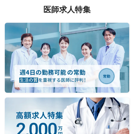
【夜間帯】
担当範
医師求人特集
＜当直対応＞
ESD等
勤務回数：2回／月（必須）
＊
救急当番日の当直1
であれ
回、病棟管理当直1回
が、必
対応件数：救急当番日：15人程
担当件
度（ウォークイン・救急車合わせ
下部 
て）
病棟管理当直：ほぼなし
内視
当直体制：医師5名、看護師、検
約4,5
査技師（オンコール）
年、ER
内視
＜オンコール＞
台、フ
電話の対応あり、出動はほぼ無
セ
し
あり
【夜間
＜当
勤務
救急