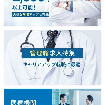
当直1
対応件
度（ウ
て）
病棟
当直
査技師
＜オ
電話
し