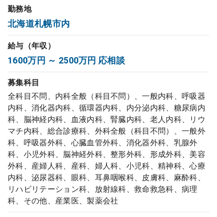
勤務地
コンサルタント
北海道札幌市内
成功事例
給与（年収）
1600万円 ～ 2500万円 応相談
転職ノウハウ
募集科目
全科目不問、内科全般（科目不問）、一般内科、呼吸器
9:00 ～ 18:00
（平日）
受付時間
内科、消化器内科、循環器内科、内分泌内科、糖尿病内
0120-337-613
科、脳神経内科、血液内科、腎臓内科、老人内科、リウ
マチ内科、総合診療科、外科全般（科目不問）、一般外
科、呼吸器外科、心臓血管外科、消化器外科、乳腺外
科、小児外科、脳神経外科、整形外科、形成外科、美容
クリニック開業
外科、産婦人科、産科、婦人科、小児科、精神科、心療
内科、泌尿器科、眼科、耳鼻咽喉科、皮膚科、麻酔科、
リハビリテーション科、放射線科、救命救急科、病理
DtoDとは
科、その他、産業医、製薬会社
お問合せ
採用をお考えの医療機関の方