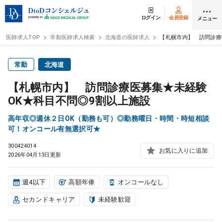
ログイン
会員登録
メニュー
医師求人TOP
常勤医師求人検索
北海道の医師求人
【札幌市内】 訪問診療
ログイン
会員登録
常勤
北海道
【札幌市内】 訪問診療医募集★未経験
医師求人
OK★科目不問◎9割以上施設
高年収◎週休２日OK（勤務も可）◎勤務曜日・時間・時短相談
常勤検索
転職
可！オンコール有無選択可★
300424014
お気に入りに追加
非常勤検索
アルバイト
2026年04月13日更新
スポット検索
アルバイト
週4以下
高額年俸
オンコールなし
セカンドキャリア
未経験歓迎
DtoDの転職・
アルバイト支援