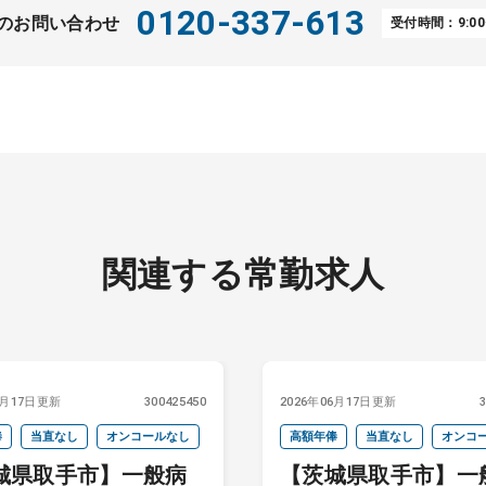
0120-337-613
のお問い合わせ
受付時間：9:00
関連する常勤求人
6月17日更新
300425450
2026年06月17日更新
俸
当直なし
オンコールなし
高額年俸
当直なし
オンコ
城県取手市】一般病
【茨城県取手市】一