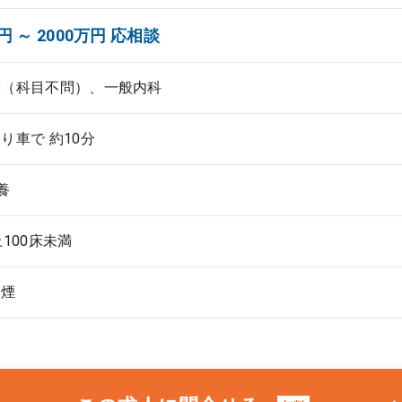
円 ～ 2000万円 応相談
般（科目不問）、一般内科
り車で 約10分
養
上100床未満
禁煙