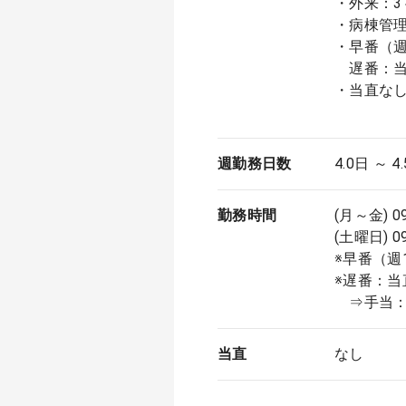
・外来：3
・病棟管理
・早番（週1
遅番：当
・当直な
週勤務日数
4.0日 ～ 4
勤務時間
(月～金) 0
(土曜日) 0
※早番（週1
※遅番：
⇒手当：5
当直
なし