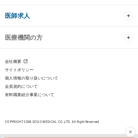
クリニック開業 TOP
医師求人
クリニック物件検索
医師求人 TOP
医療機関の方
DtoDのクリニック開業支援
常勤求人検索
医院の譲渡・売却をお考えの方
クリニックの開業スタイル
会社概要
非常勤求人検索
サイトポリシー
採用をお考えの医療機関の方
クリニック開業までの流れ
個人情報の取り扱いについて
スポット求人検索
会員規約について
開業支援事例
有料職業紹介事業について
DtoDの転職・アルバイト支援
施工事例
成功事例
COPYRIGHT 2004.SOGO MEDICAL CO.,LTD. All Right Reserved
開業ノウハウ
転職ノウハウ