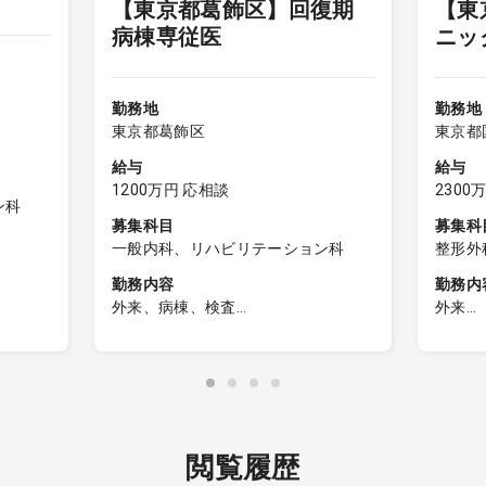
【東京都葛飾区】回復期
【東
当直な
病棟専従医
ニッ
オンコ
集
勤務地
勤務地
東京都葛飾区
東京都
給与
給与
1200万円 応相談
2300
ン科
募集科目
募集科
一般内科、リハビリテーション科
整形外
勤務内容
勤務内
外来、病棟、検査
外来
応相談
■回復期病棟専従
■保険
勤務日数により外来担当等応相談
・一般
・骨折
り、関
・変形
外傷な
閲覧履歴
・リハ