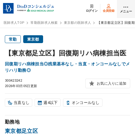
ログイン
会員登録
メニュー
医師求人TOP
常勤医師求人検索
東京都の医師求人
【東京都足立区】回復期
ログイン
会員登録
常勤
東京都
【東京都足立区】回復期リハ病棟担当医
医師求人
回復期リハ病棟担当◎残業基本なし・当直・オンコールなしでメ
リハリ勤務◎
常勤検索
転職
300423242
お気に入りに追加
2026年03月05日更新
非常勤検索
アルバイト
当直なし
週4以下
オンコールなし
スポット検索
アルバイト
勤務地
DtoDの転職・
アルバイト支援
東京都足立区