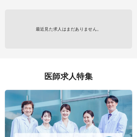
・画像
診断、
・必要
生活指
最近見た求人はまだありません。
地域患
器疾患
■自由
・小児
医師求人特集
小児低
様ご自
行って
す。
医師に
針の説
診察・
プ医師