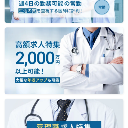
り、
未経験
自由診
発的な
しな
■診療
診療方
院長先
柔軟
法人と
定です
・整形
ーショ
築
・物理
も、P
運動
・経営