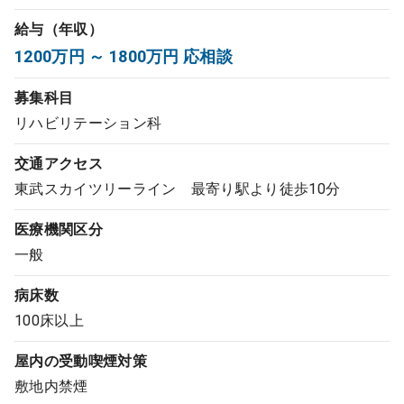
コンサルタント
給与（年収）
1200万円 ～ 1800万円 応相談
成功事例
募集科目
リハビリテーション科
転職ノウハウ
交通アクセス
東武スカイツリーライン 最寄り駅より徒歩10分
9:00 ～ 18:00
（平日）
受付時間
0120-337-613
医療機関区分
一般
病床数
クリニック開業
100床以上
DtoDとは
屋内の受動喫煙対策
お問合せ
敷地内禁煙
採用をお考えの医療機関の方