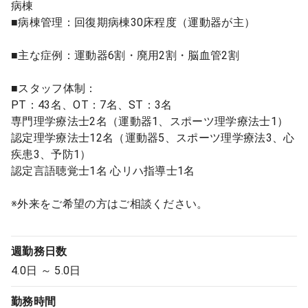
病棟
■病棟管理：回復期病棟30床程度（運動器が主）
■主な症例：運動器6割・廃用2割・脳血管2割
■スタッフ体制：
PT：43名、OT：7名、ST：3名
専門理学療法士2名（運動器1、スポーツ理学療法士1）
認定理学療法士12名（運動器5、スポーツ理学療法3、心
疾患3、予防1）
認定言語聴覚士1名 心リハ指導士1名
※外来をご希望の方はご相談ください。
週勤務日数
4.0日 ～ 5.0日
勤務時間