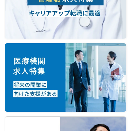
法務な
ト
・院長
ただけ