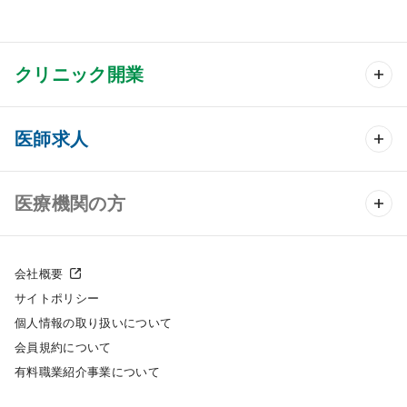
クリニック開業
クリニック開業 TOP
医師求人
クリニック物件検索
医師求人 TOP
医療機関の方
DtoDのクリニック開業支援
常勤求人検索
医院の譲渡・売却をお考えの方
クリニックの開業スタイル
会社概要
非常勤求人検索
サイトポリシー
採用をお考えの医療機関の方
クリニック開業までの流れ
個人情報の取り扱いについて
スポット求人検索
会員規約について
開業支援事例
有料職業紹介事業について
DtoDの転職・アルバイト支援