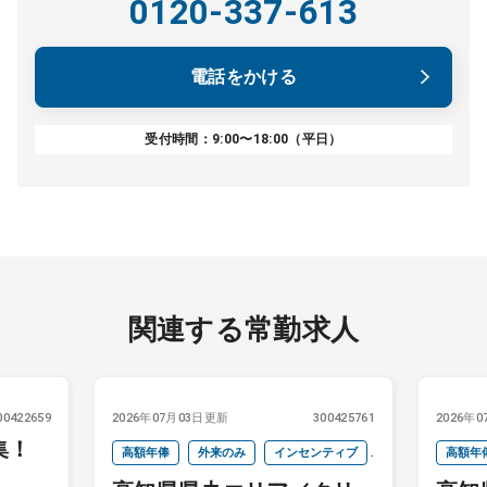
0120-337-613
電話をかける
受付時間：9:00〜18:00（平日）
関連する常勤求人
00422659
2026年07月03日更新
300425761
2026年
集！
高額年俸
外来のみ
インセンティブ
高額年
当直なし
週4以下
オンコールなし
当直な