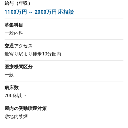
給与（年収）
コンサルタント
1100万円 ～ 2000万円 応相談
成功事例
募集科目
一般内科
転職ノウハウ
交通アクセス
最寄り駅より徒歩10分圏内
9:00 ～ 18:00
（平日）
受付時間
医療機関区分
0120-337-613
一般
病床数
クリニック開業
200床以下
屋内の受動喫煙対策
DtoDとは
敷地内禁煙
お問合せ
採用をお考えの医療機関の方