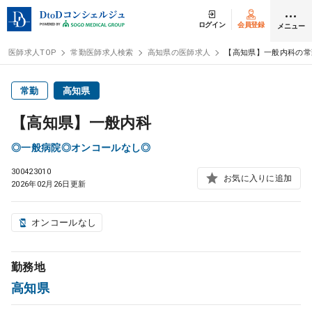
ログイン
会員登録
メニュー
医師求人TOP
常勤医師求人検索
高知県の医師求人
【高知県】一般内科の常
ログイン
会員登録
常勤
高知県
【高知県】一般内科
医師求人
◎一般病院◎オンコールなし◎
300423010
常勤検索
転職
お気に入りに追加
2026年02月26日更新
非常勤検索
アルバイト
オンコールなし
スポット検索
アルバイト
勤務地
高知県
DtoDの転職・
アルバイト支援