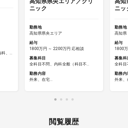
高知県県央エリア／クリ
高知
ニック
ニッ
セカンドキャリア
セカン
勤務地
勤務地
高知県県央エリア
高知県
給与
給与
1800万円 ～ 2200万円 応相談
1800
内科、
募集科目
募集科
全科目不問、内科全般（科目不
全科目
問）、一般内科、呼吸器内科、消化
問）、
勤務内容
勤務内
器内科、循環器内科
器内科
外来、在宅
外来、
含む)
［外来］
［外来
・内科を中心としたかかりつけ診療
・内科
期症
を想定
を想定
［在宅］
［在宅
・関連の高齢者施設への往診
・関連
患が主で
閲覧履歴
※居宅はなし
※居
※夜間コールはほぼ無し（昼間対
※夜間