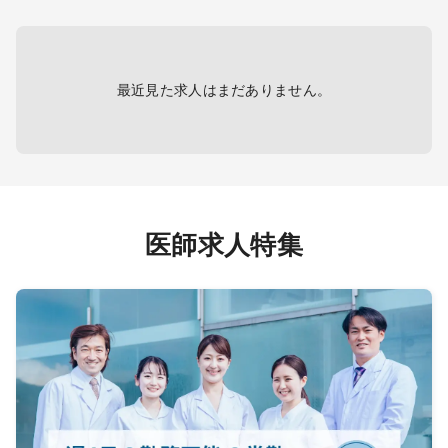
応）
応）
※生活習慣病の管理が出来れば科目不
※生活
問です。
問です
最近見た求人はまだありません。
※外来のみの勤務も相談可能です。
※外来
※土日は当番制（月1回程度）です。※
※土日
無しも可能
無しも
※勤務日数・時間などは応相談
※勤務
医師求人特集
※非常勤勤務も相談可能
※非常