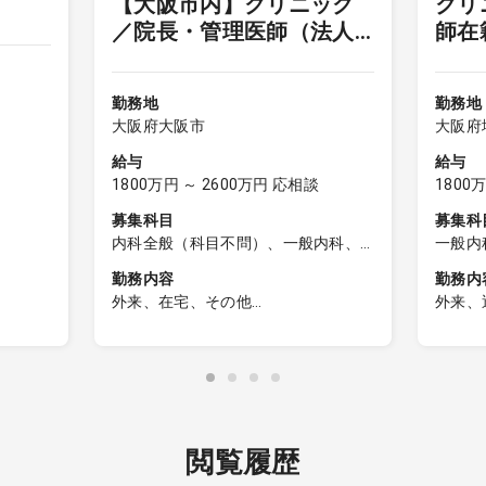
【大阪市内】クリニック
クリ
／院長・管理医師（法人
師在
理事）
勤務地
勤務地
大阪府大阪市
大阪府
給与
給与
1800万円 ～ 2600万円 応相談
1800
）
募集科目
募集科
内科全般（科目不問）、一般内科、
一般内
呼吸器内科、消化器内科、循環器内
勤務内容
勤務内
科、内分泌内科、糖尿病内科、脳神
外来、在宅、その他
外来、
経内科、血液内科、腎臓内科、老人
■外来診療
［外来
内科、リウマチ内科、総合診療科
■訪問診療（ゆくゆくは開始予定）※
・一般
外来診療のみ希望も相談可
■オンライン診療
［透析
・維持
・電子カルテ
・透析
閲覧履歴
・1～