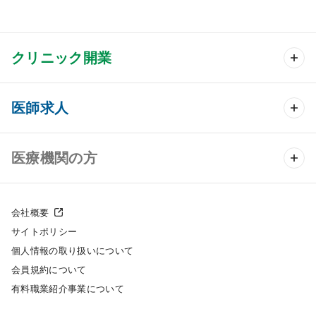
クリニック開業
クリニック開業 TOP
医師求人
クリニック物件検索
医師求人 TOP
医療機関の方
DtoDのクリニック開業支援
常勤求人検索
医院の譲渡・売却をお考えの方
クリニックの開業スタイル
会社概要
非常勤求人検索
サイトポリシー
採用をお考えの医療機関の方
クリニック開業までの流れ
個人情報の取り扱いについて
スポット求人検索
会員規約について
開業支援事例
有料職業紹介事業について
DtoDの転職・アルバイト支援