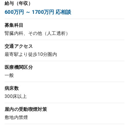
給与（年収）
コンサルタント
600万円 ～ 1700万円 応相談
成功事例
募集科目
腎臓内科、その他（人工透析）
転職ノウハウ
交通アクセス
最寄駅より徒歩10分圏内
9:00 ～ 18:00
（平日）
受付時間
医療機関区分
0120-337-613
一般
病床数
クリニック開業
300床以上
屋内の受動喫煙対策
DtoDとは
敷地内禁煙
お問合せ
採用をお考えの医療機関の方