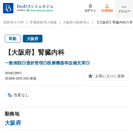
ログイン
会員登録
メニュー
医師求人TOP
常勤医師求人検索
大阪府の医師求人
【大阪府】腎臓内科の常
ログイン
会員登録
常勤
大阪府
【大阪府】腎臓内科
医師求人
一般病院◎透析管理◎医療機器等設備充実◎
300422897
常勤検索
転職
お気に入りに追加
2026年04月24日更新
非常勤検索
アルバイト
当直なし
スポット検索
アルバイト
勤務地
大阪府
DtoDの転職・
アルバイト支援