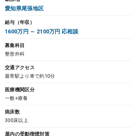
愛知県尾張地区
コンサルタント
給与（年収）
成功事例
1600万円 ～ 2100万円 応相談
転職ノウハウ
募集科目
整形外科
9:00 ～ 18:00
（平日）
受付時間
交通アクセス
0120-337-613
最寄駅より車で約10分
医療機関区分
一般+療養
クリニック開業
病床数
DtoDとは
300床以上
お問合せ
屋内の受動喫煙対策
採用をお考えの医療機関の方