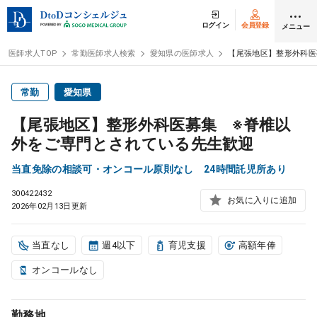
ログイン
会員登録
メニュー
医師求人TOP
常勤医師求人検索
愛知県の医師求人
【尾張地区】整形外科医
ログイン
会員登録
常勤
愛知県
【尾張地区】整形外科医募集 ※脊椎以
医師求人
外をご専門とされている先生歓迎
当直免除の相談可・オンコール原則なし 24時間託児所あり
常勤検索
転職
300422432
お気に入りに追加
2026年02月13日更新
非常勤検索
アルバイト
当直なし
週4以下
育児支援
高額年俸
スポット検索
アルバイト
オンコールなし
DtoDの転職・
アルバイト支援
勤務地