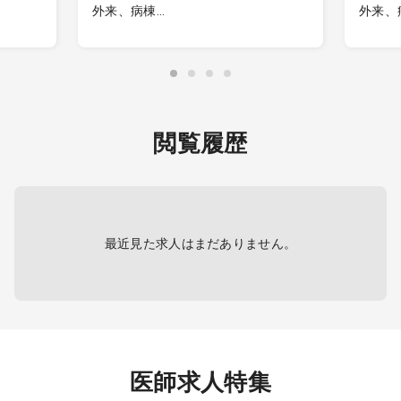
外来、病棟
外来、
をお願
基本的には、外来、病棟管理をお願
外来、
いします。
コール
40名
・外来診療：数コマ/週、20名程度/
・外来
コマ
介外来
4診、
・病棟管理：20～30名程度（主治医
・手術
閲覧履歴
1～2
制）
を考
・救急対応：場合によりお願いする
外傷
ていた
ときもあります
・病棟
※市からの依頼を受け、コロナワクチ
ン等の接種をお願いする場合もござ
主な疾
運動器
います。
症、リ
最近見た求人はまだありません。
椎・脊
関節痛
※オペは現在実施していません。
性神経
および治
・電子カルテ有
・オーダーリング有
神経ブ
・PACS有
医師求人特集
作成、