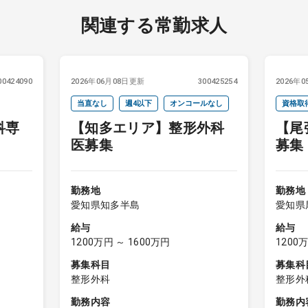
関連する常勤求人
00424090
2026年06月08日更新
300425254
2026年
当直なし
週4以下
オンコールなし
資格取
科専
【知多エリア】整形外科
【尾
当直な
医募集
募集
勤務地
勤務地
愛知県知多半島
愛知県
給与
給与
1200万円 ～ 1600万円
1200
募集科目
募集科
整形外科
整形外
勤務内容
勤務内