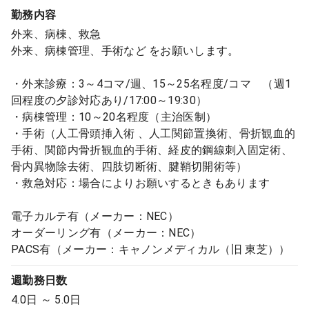
勤務内容
外来、病棟、救急
外来、病棟管理、手術など をお願いします。
・外来診療：3～4コマ/週、15～25名程度/コマ （週1
回程度の夕診対応あり/17:00～19:30）
・病棟管理：10～20名程度（主治医制）
・手術（⼈⼯⾻頭挿⼊術 、⼈⼯関節置換術、⾻折観⾎的
⼿術、関節内⾻折観⾎的⼿術、経⽪的鋼線刺⼊固定術、
⾻内異物除去術、四肢切断術、腱鞘切開術等）
・救急対応：場合によりお願いするときもあります
電子カルテ有（メーカー：NEC）
オーダーリング有（メーカー：NEC）
PACS有（メーカー：キャノンメディカル（旧 東芝））
週勤務日数
4.0日 ～ 5.0日