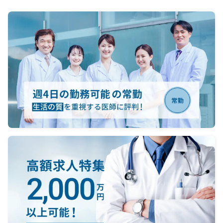
の経過
 軽度の
ており
ディカ
ィルム）