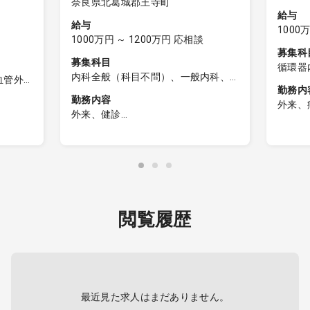
奈良県北葛城郡王寺町
給与
給与
1000
1000万円 ～ 1200万円 応相談
募集科
募集科目
循環器
内科全般（科目不問）、一般内科、
血管外
勤務内
消化器内科、循環器内科
勤務内容
外来、
外来、健診
健診業務
床2クー
・人間ドック・企業検診等
診察、結果説明、読影、結果票の
データ作成 など
対応の
閲覧履歴
・診察数：20名程度／日
な先生
・読影：胸部レントゲン・胃透視・
CT など
最近見た求人はまだありません。
（以下、応相談業務）