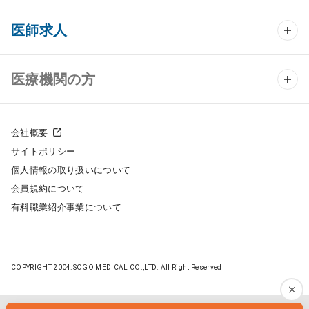
クリニック開業 TOP
医師求人
クリニック物件検索
医師求人 TOP
医療機関の方
DtoDのクリニック開業支援
常勤求人検索
医院の譲渡・売却をお考えの方
クリニックの開業スタイル
会社概要
非常勤求人検索
サイトポリシー
採用をお考えの医療機関の方
クリニック開業までの流れ
個人情報の取り扱いについて
スポット求人検索
会員規約について
開業支援事例
有料職業紹介事業について
DtoDの転職・アルバイト支援
施工事例
成功事例
COPYRIGHT 2004.SOGO MEDICAL CO.,LTD. All Right Reserved
開業ノウハウ
転職ノウハウ