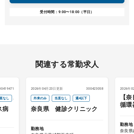
受付時間：9:00〜18:00（平日）
関連する常勤求人
00419471
2026年04月23日更新
300423058
2026年
【奈
直なし
外来のみ
当直なし
週4以下
循環
ス病
奈良県 健診クリニック
勤務地
勤務地
奈良県