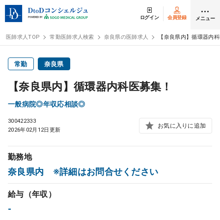
ログイン
会員登録
メニュー
医師求人TOP
常勤医師求人検索
奈良県の医師求人
【奈良県内】循環器内科
ログイン
会員登録
常勤
奈良県
【奈良県内】循環器内科医募集！
医師求人
一般病院◎年収応相談◎
300422333
常勤検索
転職
お気に入りに追加
2026年02月12日更新
非常勤検索
アルバイト
勤務地
奈良県内 ※詳細はお問合せください
スポット検索
アルバイト
給与（年収）
DtoDの転職・
アルバイト支援
-