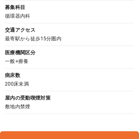
募集科目
コンサルタント
循環器内科
成功事例
交通アクセス
最寄駅から徒歩15分圏内
転職ノウハウ
医療機関区分
一般+療養
9:00 ～ 18:00
（平日）
受付時間
0120-337-613
病床数
200床未満
屋内の受動喫煙対策
クリニック開業
敷地内禁煙
DtoDとは
お問合せ
採用をお考えの医療機関の方