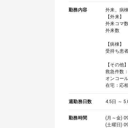
勤務内容
外来、病
【外来】
外来コマ数
外来数 ：
【病棟】
受持ち患者
【その他
救急件数：
オンコー
在宅：応
週勤務日数
4.5日 ～ 5
勤務時間
(月～金) 0
(土曜日) 0