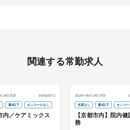
関連する常勤求人
6月24日更新
300425572
2026年06月24日更新
し
週4以下
オンコールなし
当直なし
週4以下
オンコー
市内／ケアミックス
【京都市内】院内健
務