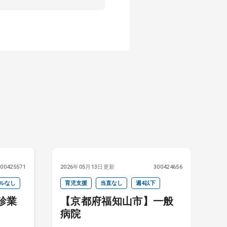
300425571
2026年05月13日更新
300424656
20
ルなし
育児支援
当直なし
週4以下
当
診業
【京都府福知山市】一般
病院