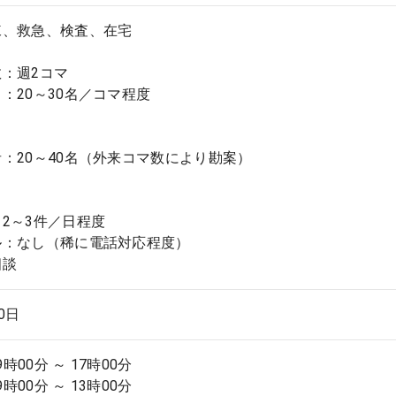
棟、救急、検査、在宅
：週2コマ
20～30名／コマ程度
：20～40名（外来コマ数により勘案）
】
2～3件／日程度
ル：なし（稀に電話対応程度）
相談
.0日
9時00分 ～ 17時00分
9時00分 ～ 13時00分