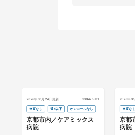
4656
2026年06月24日更新
300425581
2026年0
当直なし
週4以下
オンコールなし
当直な
般
京都市内／ケアミックス
京都
病院
病院