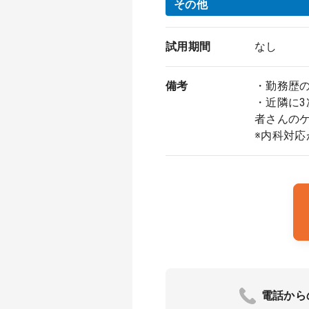
その他
試用期間
なし
備考
・勤務歴
・近隣に
者さんの
※内科対
電話から