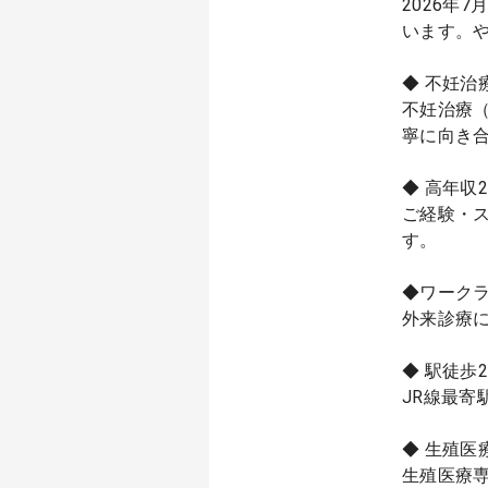
2026年
います。
◆ 不妊治
不妊治療
寧に向き
◆ 高年収2
ご経験・ス
す。
◆ワーク
外来診療
◆ 駅徒歩
JR線最
◆ 生殖医
生殖医療