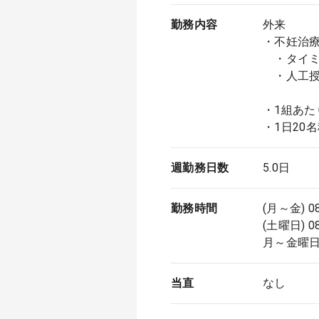
勤務内容
外来
・不妊治
・タイミ
・人工授
・1組あた
・1日20
週勤務日数
5.0日
勤務時間
(月～金) 0
(土曜日) 0
月～金曜
当直
なし