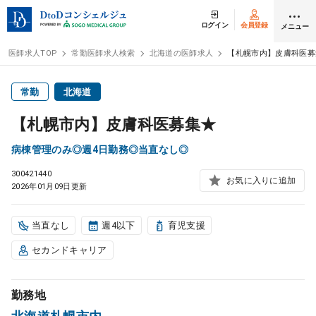
ログイン
会員登録
メニュー
医師求人TOP
常勤医師求人検索
北海道の医師求人
【札幌市内】皮膚科医募
ログイン
会員登録
常勤
北海道
【札幌市内】皮膚科医募集★
医師求人
病棟管理のみ◎週4日勤務◎当直なし◎
300421440
常勤検索
転職
お気に入りに追加
2026年01月09日更新
非常勤検索
アルバイト
当直なし
週4以下
育児支援
セカンドキャリア
スポット検索
アルバイト
勤務地
DtoDの転職・
アルバイト支援