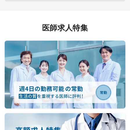
圧測
★☆★
学顕微
●病院
【住所
医師求人特集
*JR
療クラー
空港か
【診療
科、整
【病床
入院患
【医療
用Ｘ線
置、超
【連携
【医師
人科)
●募集
【募集
能であ
【募集