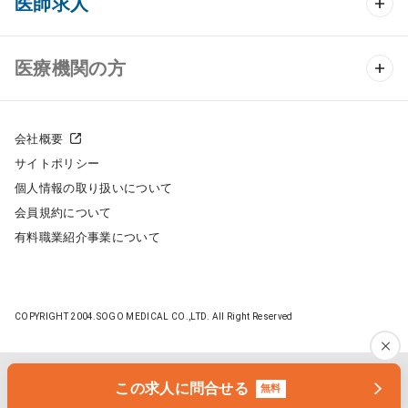
医師求人
クリニック物件検索
医師求人 TOP
医療機関の方
DtoDのクリニック開業支援
常勤求人検索
医院の譲渡・売却をお考えの方
クリニックの開業スタイル
会社概要
非常勤求人検索
サイトポリシー
採用をお考えの医療機関の方
クリニック開業までの流れ
個人情報の取り扱いについて
スポット求人検索
会員規約について
開業支援事例
有料職業紹介事業について
DtoDの転職・アルバイト支援
施工事例
成功事例
COPYRIGHT 2004.SOGO MEDICAL CO.,LTD. All Right Reserved
開業ノウハウ
転職ノウハウ
医院開業セミナー
この求人に問合せる
無料