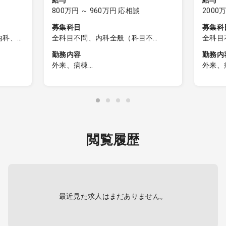
給与
給与
800万円 ～ 960万円 応相談
2000
募集科目
募集科
内科、
全科目不問、内科全般（科目不
全科目
環器内
問）、一般内科、呼吸器内科、消化
問）、
勤務内容
勤務内
、脳神
器内科、循環器内科、内分泌内科、
器内科
外来、病棟
外来、
、老人
糖尿病内科、脳神経内科、血液内
糖尿病
■病棟管理
★☆★
療科、
科、腎臓内科、老人内科、リウマチ
科、腎
。
・内科的な合併症の対応がメイン
ト
血管外
内科、総合診療科、外科全般（科目
内科、
想定し
・担当件数：精神科病床、30～35名
★☆★
小児外
不問）、一般外科、呼吸器外科、心
不問）
を担当（8割は高齢者）
【その
小児
臓血管外科、消化器外科、乳腺外
臓血管
定期処
※お看取りあり（病院全体で月3～4
がある
、麻酔
科、小児外科、脳神経外科、整形外
科、小
０％、
件程度）、精神科医以外の場合は常
【その
病理
科、形成外科、美容外科、産婦人
科、形
閲覧履歴
なりま
勤精神科医師・院長によるフォロー
リー
科、産科、婦人科、小児科、精神
科、産
あり
【その
科、心療内科、泌尿器科、眼科、耳
科、心
得可能
鼻咽喉科、皮膚科、麻酔科、リハビ
鼻咽喉
ますの
【その
リテーション科、放射線科、救命救
リテー
【その
急科、病理科
急科、
【その
最近見た求人はまだありません。
薬会社
しかも
、超音
【その
1
な方で