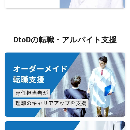
【勤務
７時０
【所定
【休日
【年収
(税込
DtoDの転職・アルバイト支援
【休暇
３)、
【定年
【その
・１週
・赴任
・加入
災及び
象外)
・敷地
古いの