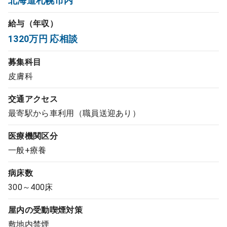
北海道札幌市内
コンサルタント
給与（年収）
1320万円 応相談
成功事例
募集科目
転職ノウハウ
皮膚科
交通アクセス
9:00 ～ 18:00
（平日）
受付時間
最寄駅から車利用（職員送迎あり）
0120-337-613
医療機関区分
一般+療養
クリニック開業
病床数
300～400床
DtoDとは
屋内の受動喫煙対策
お問合せ
敷地内禁煙
採用をお考えの医療機関の方