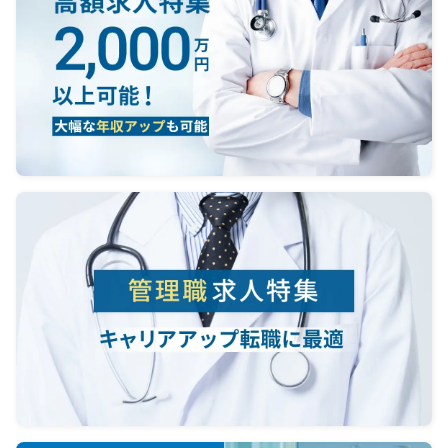
う欠員
【着任
を想定
【役職
【勤務
直(宅直
《外来
→１日
です。
は交代
性疾患
→外科
が重症
受診し
合等の
囲でご
→小児
ワクチ
ます。
→ワク
ていま