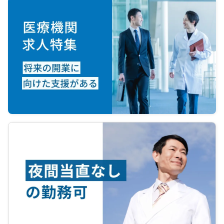
→毎週
受付で
勤医で
《病棟
→１９
日１５
時は釧
すので
期)が
してい
《当直
→社宅
居の場
→宅直
ります
ールは
→金曜
応援が
となり
リーで
→週末
の出張