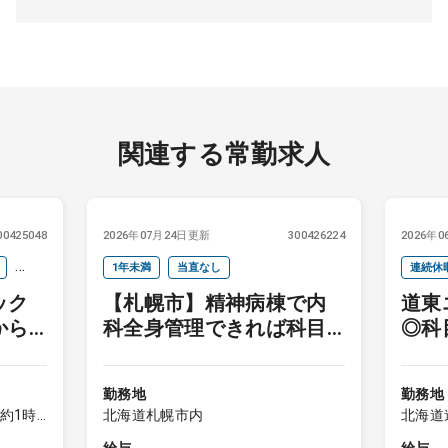
関連する常勤求人
00425048
2026年07月24日更新
300426224
2026年
1年未満
当直なし
連続休
ック
【札幌市】精神病棟で内
道東
下
セカン
から
科全身管理できれば科目
◎科
ア
不問
勤務地
勤務地
約1時
北海道札幌市内
北海道