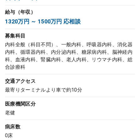
コンサルタント
給与（年収）
1320万円 ～ 1500万円 応相談
成功事例
募集科目
転職ノウハウ
内科全般（科目不問）、一般内科、呼吸器内科、消化器
内科、循環器内科、内分泌内科、糖尿病内科、脳神経内
科、血液内科、腎臓内科、老人内科、リウマチ内科、総
9:00 ～ 18:00
合診療科
（平日）
受付時間
0120-337-613
交通アクセス
最寄りターミナルより車で約10分
クリニック開業
医療機関区分
老健
DtoDとは
病床数
お問合せ
0床
採用をお考えの医療機関の方