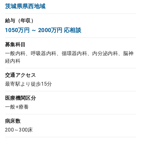
茨城県県西地域
コンサルタント
給与（年収）
成功事例
1050万円 ～ 2000万円 応相談
転職ノウハウ
募集科目
一般内科、呼吸器内科、循環器内科、内分泌内科、脳神
経内科
9:00 ～ 18:00
（平日）
受付時間
0120-337-613
交通アクセス
最寄駅より徒歩15分
医療機関区分
クリニック開業
一般+療養
病床数
DtoDとは
200～300床
お問合せ
採用をお考えの医療機関の方