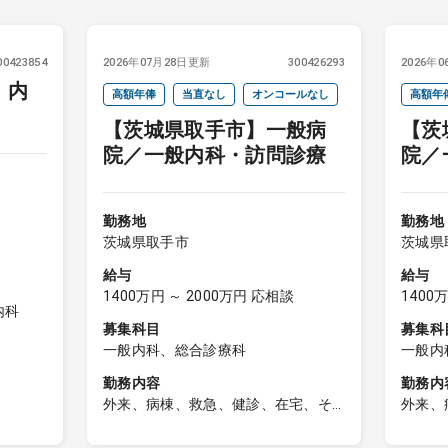
00423854
2026年07月28日更新
300426293
2026年
】内
高額年俸
当直なし
オンコールなし
高額年
【茨城県取手市】一般病
【茨
院／一般内科・訪問診療
院／
勤務地
勤務地
茨城県取手市
茨城県
給与
給与
1400万円 ～ 2000万円 応相談
1400
内科
募集科目
募集科
一般内科、総合診療科
一般内
勤務内容
勤務内
外来、病棟、救急、健診、在宅、そ
外来、
の他
■一般
:30～
■外来
３～４