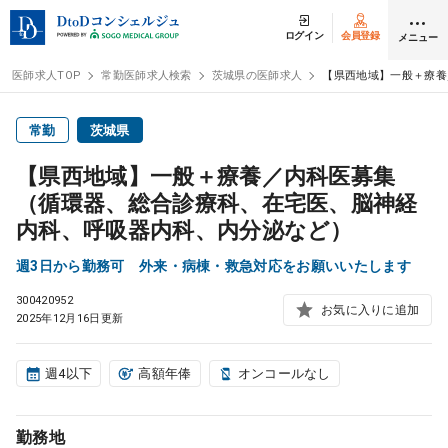
ログイン
会員登録
メニュー
医師求人TOP
常勤医師求人検索
茨城県の医師求人
【県西地域】一般＋療養
ログイン
会員登録
常勤
茨城県
【県西地域】一般＋療養／内科医募集
医師求人
（循環器、総合診療科、在宅医、脳神経
内科、呼吸器内科、内分泌など）
常勤検索
転職
週3日から勤務可 外来・病棟・救急対応をお願いいたします
300420952
非常勤検索
アルバイト
お気に入りに追加
2025年12月16日更新
スポット検索
アルバイト
週4以下
高額年俸
オンコールなし
DtoDの転職・
アルバイト支援
勤務地