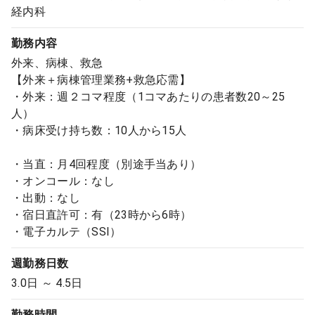
経内科
勤務内容
外来、病棟、救急
【外来＋病棟管理業務+救急応需】
・外来：週２コマ程度（1コマあたりの患者数20～25
人）
・病床受け持ち数：10人から15人
・当直：月4回程度（別途手当あり）
・オンコール：なし
・出動：なし
・宿日直許可：有（23時から6時）
・電子カルテ（SSI）
週勤務日数
3.0日 ～ 4.5日
勤務時間