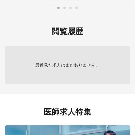
ポット
・患者数：20～30名／コマ 週3～4
※ご専
コマ
応可）
※一般内科＋専門外来も検討可能
■病棟
閲覧履歴
■病棟管理
■その
・主治医制 15床程度
1コマ
診等の
■その他
1コマ程度 救急対応、発熱外来、健
■電子
診等の業務あり
完備
最近見た求人はまだありません。
■電子カルテ・オーダリング・PACS
完備
※深夜を除くオンコールあり
医師求人特集