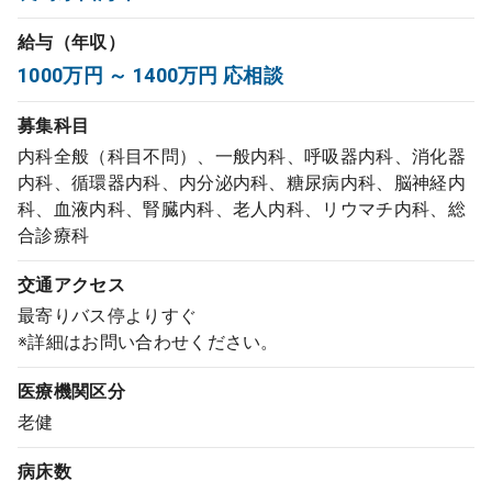
コンサルタント
給与（年収）
1000万円 ～ 1400万円 応相談
成功事例
募集科目
転職ノウハウ
内科全般（科目不問）、一般内科、呼吸器内科、消化器
内科、循環器内科、内分泌内科、糖尿病内科、脳神経内
科、血液内科、腎臓内科、老人内科、リウマチ内科、総
9:00 ～ 18:00
合診療科
（平日）
受付時間
0120-337-613
交通アクセス
最寄りバス停よりすぐ
※詳細はお問い合わせください。
クリニック開業
医療機関区分
老健
DtoDとは
お問合せ
病床数
採用をお考えの医療機関の方