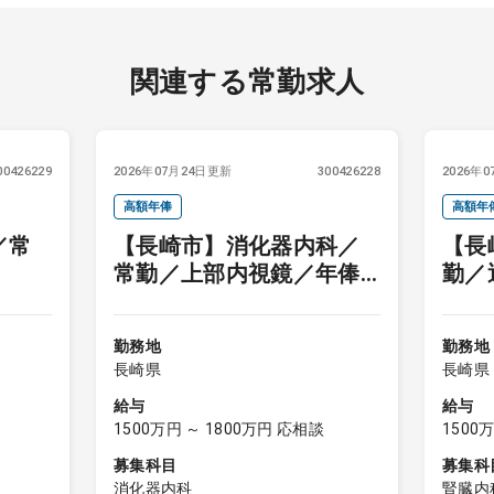
関連する常勤求人
00426229
2026年07月24日更新
300426228
2026年
高額年俸
高額年
／常
【長崎市】消化器内科／
【長
常勤／上部内視鏡／年俸
勤／
1,500万～
万～
勤務地
勤務地
長崎県
長崎県
給与
給与
1500万円 ～ 1800万円 応相談
1500
募集科目
募集科
消化器内科
腎臓内