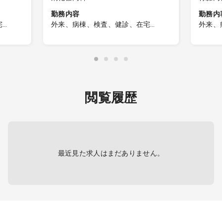
勤務内容
勤務内
宅
外来、病棟、検査、健診、在宅
外来、
■外来
析
・コマ数：4～5回／週
■外来
診断な
・一般内科外来および、健康診断な
・コマ
どの業務をお願いいたします
・一般
どの業
■病棟
閲覧履歴
・担当病床数：10～15床
■病棟
しての
・療養病棟における主治医としての
・担当
。
全身管理をお願いいたします。
・療養
全身管
■検査
のご対
・上部消化管内視鏡検査
■検査
最近見た求人はまだありません。
ます。
・透析
え決定
■その他
各種検査や訪問診療（在宅）のご対
■その
応をお願いする場合がございます。
各種検
詳細な業務割合はご相談のうえ決定
応をお
いたします。
詳細な