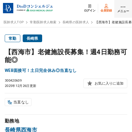
ログイン
会員登録
メニュー
医師求人TOP
常勤医師求人検索
長崎県の医師求人
【西海市】老健施設長募
ログイン
会員登録
常勤
長崎県
【西海市】老健施設長募集！週4日勤務可
医師求人
能◎
WEB面接可！土日完全休み◎当直なし
常勤検索
転職
300420609
お気に入りに追加
2025年12月26日更新
非常勤検索
アルバイト
当直なし
スポット検索
アルバイト
勤務地
DtoDの転職・
アルバイト支援
長崎県西海市