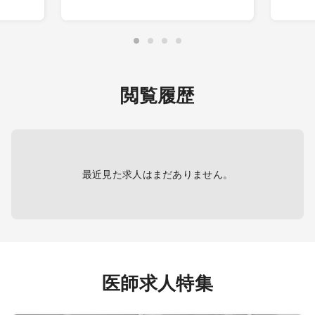
病棟管理(主治医制)、外来、附属介護
【内
ヶ月の
内科、
センター(利用者診察)、院内会務･行
・入院
外科全
事、集患活動等
門科目
設
呼吸器
・入院
設
外科、
疾患等
設
外科、
・外来
閲覧履歴
・オン
して処
がすべ
願いし
カルテ
持参し
最近見た求人はまだありません。
法はレ
医師求人特集