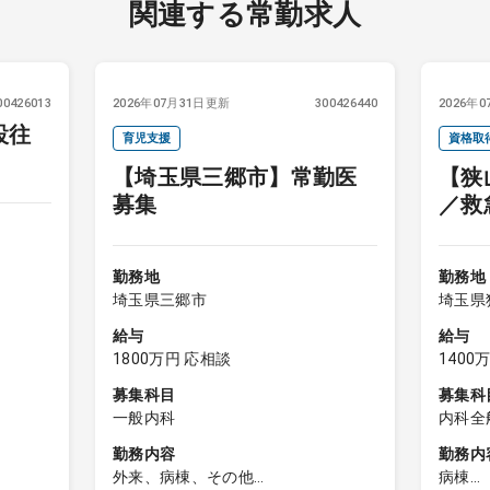
関連する常勤求人
00426013
2026年07月31日更新
300426440
2026年
設往
育児支援
資格取
【埼玉県三郷市】常勤医
【狭
当直な
募集
／救
りと
勤務地
勤務地
埼玉県三郷市
埼玉県
給与
給与
1800万円 応相談
1400
募集科目
募集科
一般内科
内科全
呼吸器
勤務内容
勤務内
科、内
外来、病棟、その他
病棟
経内科