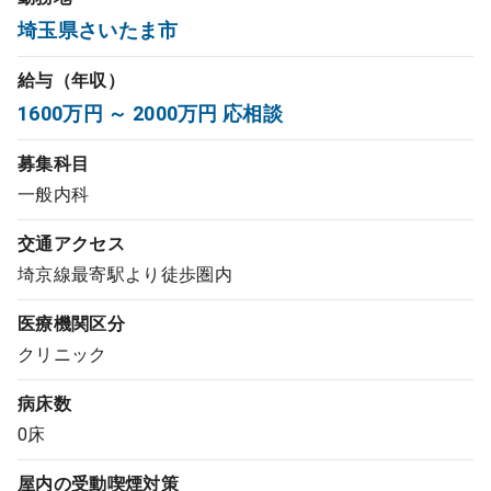
埼玉県さいたま市
コンサルタント
給与（年収）
成功事例
1600万円 ～ 2000万円 応相談
転職ノウハウ
募集科目
一般内科
9:00 ～ 18:00
（平日）
受付時間
交通アクセス
0120-337-613
埼京線最寄駅より徒歩圏内
医療機関区分
クリニック
クリニック開業
病床数
DtoDとは
0床
お問合せ
屋内の受動喫煙対策
採用をお考えの医療機関の方