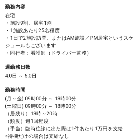
勤務内容
在宅
・施設9割、居宅1割
・1施設あたり25名程度
・1日で2施設訪問、またはAM施設／PM居宅というスケ
ジュールもございます
・同行者：看護師（ドライバー兼務）
週勤務日数
4.0日 ～ 5.0日
勤務時間
(月～金) 09時00分 ～ 18時00分
(土曜日) 09時00分 ～ 18時00分
（居残り）18時～20時
（頻度）週1回程度
（手当）臨時往診に出た際は1件あたり1万円を支給
※待機だけの場合は支給なし