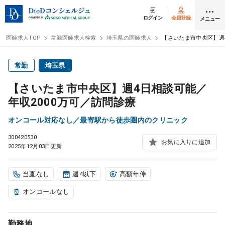
ログイン
会員登録
メニュー
医師求人TOP
常勤医師求人検索
埼玉県の医師求人
【さいたま市中央区】週
ログイン
会員登録
常勤
埼玉県
【さいたま市中央区】週4日相談可能／
医師求人
年収2000万可／訪問診療
オンコール対応なし／最寄駅から徒歩圏内のクリニック
常勤検索
転職
300420530
お気に入りに追加
2025年12月03日更新
非常勤検索
アルバイト
当直なし
週4以下
高額年俸
スポット検索
アルバイト
オンコールなし
DtoDの転職・
アルバイト支援
勤務地