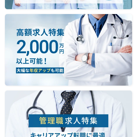
全、腎不全、貧血や神経内科、膠原
病など幅広く内科系疾患の管理・治
療を行っております。
●情報共有及び研修医の指導目的で、
7時30分から1時間程度、病棟回診を
実施。
●毎週水曜日は17時～19時まで夕方
の外来対応。
●当直は、月2回17：00～翌朝9：
00。
一人体制での全科当直となり、救急
車2台程度、ウォークイン5名程度、
他科を含む入院患者の急変時対応が
主な業務内容となります。なお、労
基署の宿直許可を受けておりますの
で、当直明けが平日の場合は、17時
まで通常勤務となります。
※オンコールなし(ほとんどのケース