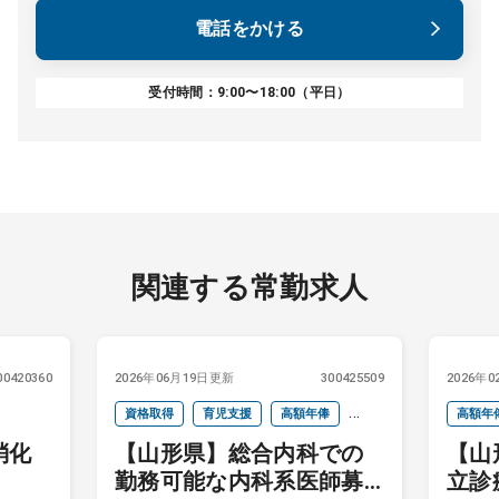
電話をかける
受付時間：9:00〜18:00（平日）
関連する常勤求人
00420360
2026年06月19日更新
300425509
2026年
資格取得
育児支援
高額年俸
高額年
消化
【山形県】総合内科での
【山
当直なし
オンコールなし
院長ク
勤務可能な内科系医師募
立診
セカンドキャリア
未経験歓迎
セカン