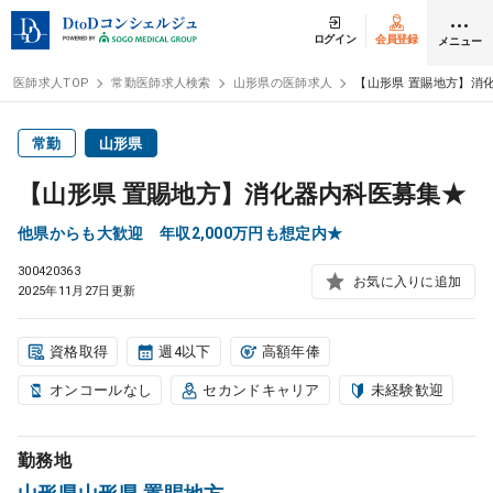
ログイン
会員登録
メニュー
医師求人TOP
常勤医師求人検索
山形県の医師求人
【山形県 置賜地方】消
ログイン
会員登録
常勤
山形県
【山形県 置賜地方】消化器内科医募集★
医師求人
他県からも大歓迎 年収2,000万円も想定内★
300420363
常勤検索
転職
お気に入りに追加
2025年11月27日更新
非常勤検索
アルバイト
資格取得
週4以下
高額年俸
オンコールなし
セカンドキャリア
未経験歓迎
スポット検索
アルバイト
勤務地
DtoDの転職・
アルバイト支援