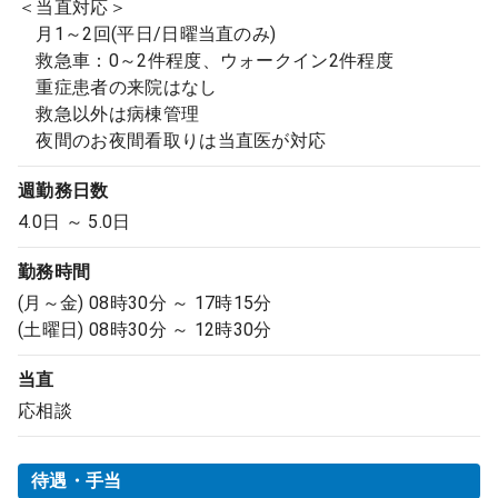
＜当直対応＞
月1～2回(平日/日曜当直のみ)
救急車：0～2件程度、ウォークイン2件程度
重症患者の来院はなし
救急以外は病棟管理
夜間のお夜間看取りは当直医が対応
週勤務日数
4.0日 ～ 5.0日
勤務時間
(月～金) 08時30分 ～ 17時15分
(土曜日) 08時30分 ～ 12時30分
当直
応相談
待遇・手当