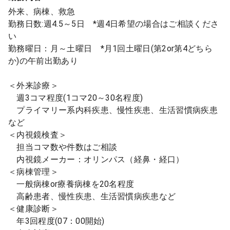
外来、病棟、救急
勤務日数:週4.5～5日 *週4日希望の場合はご相談くださ
い
勤務曜日：月～土曜日 *月1回土曜日(第2or第4どちら
か)の午前出勤あり
＜外来診療＞
週3コマ程度(1コマ20～30名程度)
プライマリー系内科疾患、慢性疾患、生活習慣病疾患
など
＜内視鏡検査＞
担当コマ数や件数はご相談
内視鏡メーカー：オリンパス（経鼻・経口）
＜病棟管理＞
一般病棟or療養病棟を20名程度
高齢患者、慢性疾患、生活習慣病疾患など
＜健康診断＞
年3回程度(07：00開始)