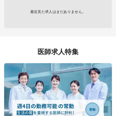
者さんも多く、総合的な全身管理を
日勤帯
行いつつ、必要に応じて各専門医の
最近見た求人はまだありません。
診察を受けて頂いております。
●外来は午前2枠（患者数35名程
搬送0～
度）、夕方（17時～19時）1枠（患
者数25名程度）。
等メイ
高血圧症、脂質異常症、糖尿病、急
性感染症などのCommon Diseaseな
医師求人特集
症例が殆どです。初診時は専門外の
応
患者さんを診て頂く事もございます
が、呼吸器内科、神経内科、膠原病
内科等は専門とする非常勤医師も勤
務しておりますので、必要に応じて
相談や加療を依頼する事も可能で
す。
●入院は主治医制で10名前後を受持
ち。
肺炎、腎盂腎炎などの感染症疾患が
大半となりますが、糖尿病、心不