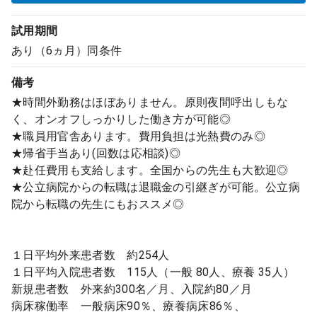
試用期間
あり（6ヵ月）同条件
備考
★時間外勤務はほぼありません。原則夜間呼出しもな
く、オンオフしっかりした働き方が可能◎
★職員用官舎あります。費用負担は光熱費のみ◎
★帰省手当あり(回数は応相談)◎
★赴任費用も支給します。全国からの先生も大歓迎◎
★公立病院からの転職は退職金の引継ぎが可能。公立病
院から転職の先生にもおススメ◎
１日平均外来患者数 約254人
１日平均入院患者数 115人（一般 80人、療養 35人）
新規患者数 外来約300名／月、入院約80／月
病床稼働率 一般病床90％、療養病床86％、