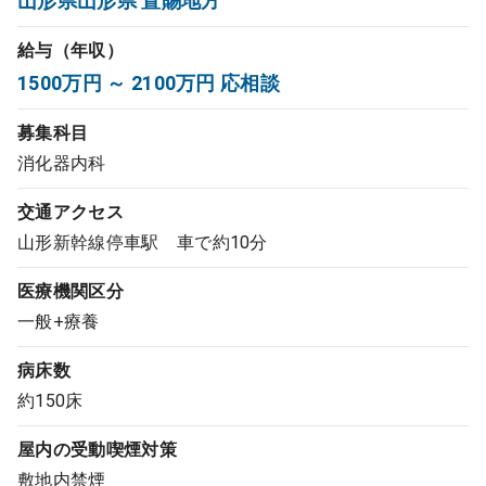
山形県山形県 置賜地方
コンサルタント
給与（年収）
1500万円 ～ 2100万円 応相談
成功事例
募集科目
転職ノウハウ
消化器内科
交通アクセス
9:00 ～ 18:00
（平日）
受付時間
山形新幹線停車駅 車で約10分
0120-337-613
医療機関区分
一般+療養
クリニック開業
病床数
約150床
DtoDとは
屋内の受動喫煙対策
お問合せ
敷地内禁煙
採用をお考えの医療機関の方