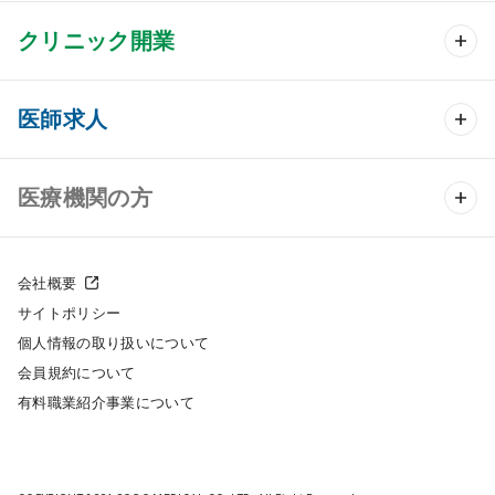
クリニック開業
クリニック開業 TOP
医師求人
クリニック物件検索
医師求人 TOP
医療機関の方
DtoDのクリニック開業支援
常勤求人検索
医院の譲渡・売却をお考えの方
クリニックの開業スタイル
会社概要
非常勤求人検索
サイトポリシー
採用をお考えの医療機関の方
クリニック開業までの流れ
個人情報の取り扱いについて
スポット求人検索
会員規約について
開業支援事例
有料職業紹介事業について
DtoDの転職・アルバイト支援
施工事例
成功事例