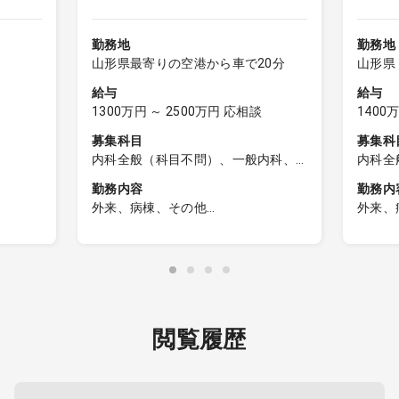
集★
勤務地
勤務地
山形県最寄りの空港から車で20分
山形県
給与
給与
1300万円 ～ 2500万円 応相談
1400
募集科目
募集科
内科全般（科目不問）、一般内科、
内科全
呼吸器内科、消化器内科、循環器内
呼吸器
勤務内容
勤務内
科、内分泌内科、糖尿病内科、脳神
科、内
外来、病棟、その他
外来、
経内科、血液内科、腎臓内科、老人
経内科
外来平均70.4名/日、紹介件数843件/
1日平
内科、リウマチ内科、総合診療科
内科、
件)、下
年
*新患
一般外
入院平均56.2名/日、平均在院日数
科、消
25.1日
電子カル
外科、
ス
有床ク
科、放
ン
臓器別診療にとらわれない幅広い領
*現在
閲覧履歴
も実施
域の内科系疾患を対象に、各専門の
第入院
先生と連携しながら診療を行ってお
り
ります。特に高齢者が多いこの地域
0名程度
では、複数の疾患をかかえている患