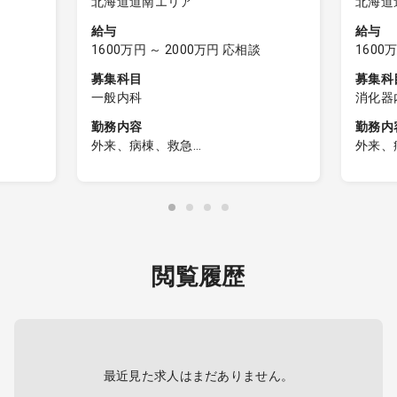
北海道道南エリア
北海道
給与
給与
1600万円 ～ 2000万円 応相談
1600
募集科目
募集科
一般内科
消化器
勤務内容
勤務内
外来、病棟、救急
外来、
病棟・障
【日勤帯】
【日勤
＜外来診療＞
＜外
外来名：一般内科外来
外来
担当コマ数：週3コマ
担当コ
来：週2
外来患者数：1コマ20名程度
のみ）
主な疾患 ：内科疾患全般
外来患
閲覧履歴
療体制
＜病棟管理＞
主な疾
担当病床：10～15名程度
応
（基本は主治医制、一部複数担当
での受け持ちもあり）
＜病
担当病
最近見た求人はまだありません。
＜救急対応＞
（基