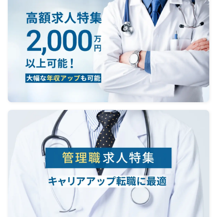
【夜間
＜当
勤務
救急
当直1
対応件
度（ウ
て）
病棟
当直
査技師
＜オ
電話
し