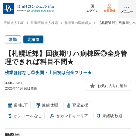
ログイン
会員登録
メニュー
医師求人TOP
常勤医師求人検索
北海道の医師求人
【札幌近郊】回復期リハ
ログイン
会員登録
常勤
北海道
【札幌近郊】回復期リハ病棟医◎全身管
医師求人
理できれば科目不問★
残業ほぼなし◎夜間・土日祝は完全フリー★
常勤検索
転職
300420287
お気に入りに追加
2025年11月26日更新
非常勤検索
アルバイト
週4以下
連続休暇
育児支援
スポット検索
アルバイト
オンコールなし
セカンドキャリア
未経験歓迎
DtoDの転職・
アルバイト支援
勤務地