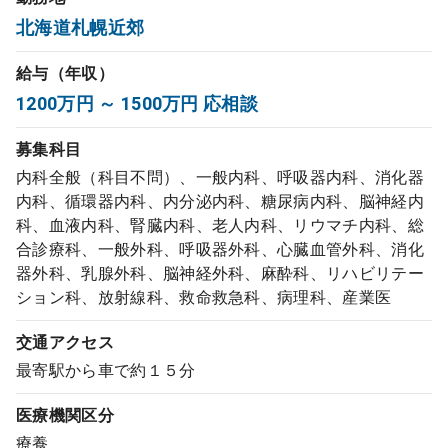
北海道札幌近郊
コンサルタント
給与（年収）
成功事例
1200万円 ～ 1500万円 応相談
転職ノウハウ
募集科目
内科全般（科目不問）、一般内科、呼吸器内科、消化器
内科、循環器内科、内分泌内科、糖尿病内科、脳神経内
9:00 ～ 18:00
（平日）
受付時間
科、血液内科、腎臓内科、老人内科、リウマチ内科、総
0120-337-613
合診療科、一般外科、呼吸器外科、心臓血管外科、消化
器外科、乳腺外科、脳神経外科、麻酔科、リハビリテー
ション科、放射線科、救命救急科、病理科、産業医
クリニック開業
交通アクセス
最寄駅から車で約１５分
DtoDとは
医療機関区分
お問合せ
療養
採用をお考えの医療機関の方