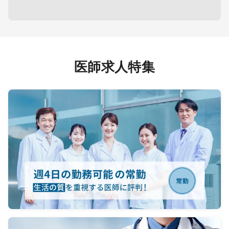
当番制で対応
当での
日勤帯：ウォークイン0＊予約制
対応
のためほぼなし
救急指定日：15人程度
＜内
担当コ
【夜間帯】
担当範
医師求人特集
＜当直対応＞
ESD等
勤務回数：2回／月（必須）
＊
救急当番日の当直1
であれ
回、病棟管理当直1回
が、必
対応件数：救急当番日：15人程
担当件
度（ウォークイン・救急車合わせ
下部 
て）
病棟管理当直：ほぼなし
内視
当直体制：医師5名、看護師、検
約4,5
査技師（オンコール）
年、ER
内視
＜オンコール＞
台、フ
電話の対応あり、出動はほぼ無
セ
し
あり