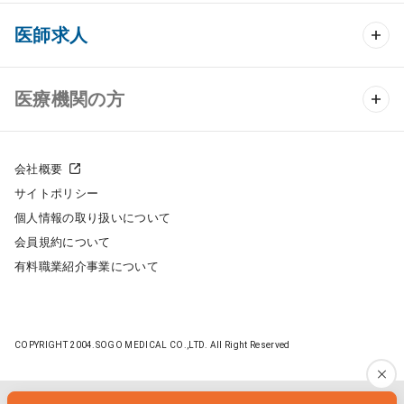
クリニック開業 TOP
医師求人
クリニック物件検索
医師求人 TOP
医療機関の方
DtoDのクリニック開業支援
常勤求人検索
医院の譲渡・売却をお考えの方
クリニックの開業スタイル
会社概要
非常勤求人検索
サイトポリシー
採用をお考えの医療機関の方
クリニック開業までの流れ
個人情報の取り扱いについて
スポット求人検索
会員規約について
開業支援事例
有料職業紹介事業について
DtoDの転職・アルバイト支援
施工事例
成功事例
COPYRIGHT 2004.SOGO MEDICAL CO.,LTD. All Right Reserved
開業ノウハウ
転職ノウハウ