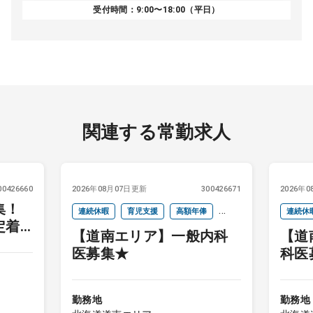
受付時間：9:00〜18:00（平日）
関連する常勤求人
00426660
2026年08月07日更新
300426671
2026年
集！
連続休暇
育児支援
高額年俸
連続休
定着
【道南エリア】一般内科
【道
インセンティブ
インセ
医募集★
科医
勤務地
勤務地