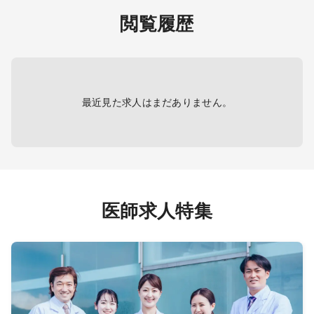
閲覧履歴
）
※電子カルテ（メーカー：SSI）
※電子
応。重篤
※オンコールなし（当直医対応。重篤
※オン
。）
患者は同法人内の病院に転送。）
患者は
最近見た求人はまだありません。
医師求人特集