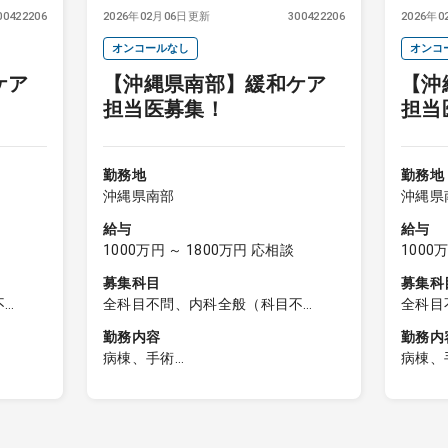
00422206
2026年02月06日更新
300422206
2026年
オンコールなし
オンコ
ケア
【沖縄県南部】緩和ケア
【沖
担当医募集！
担当
勤務地
勤務地
沖縄県南部
沖縄県
給与
給与
1000万円 ～ 1800万円 応相談
1000
募集科目
募集科
不
全科目不問、内科全般（科目不
全科目
、外科
問）、一般内科、総合診療科、外科
問）、
勤務内容
勤務内
、消化
全般（科目不問）、一般外科、消化
全般（
病棟、手術
病棟、
麻酔科
器外科、精神科、心療内科、麻酔科
器外科
■病棟管理
■病棟
のみ
担当病棟 ：緩和ケア病棟のみ
担当病
担当患者数：10名程度
担当患
担当制 ：主治医制
担当