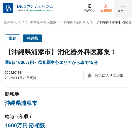
ログイン
会員登録
メニュー
医師求人TOP
常勤医師求人検索
沖縄県の医師求人
【沖縄県浦添市】消化器
ログイン
会員登録
常勤
沖縄県
【沖縄県浦添市】消化器外科医募集！
医師求人
週5日1600万円～◎那覇中心エリアから車で15分
300420198
常勤検索
転職
お気に入りに追加
2025年11月20日更新
非常勤検索
アルバイト
勤務地
沖縄県浦添市
スポット検索
アルバイト
給与（年収）
DtoDの転職・
アルバイト支援
1600万円 応相談