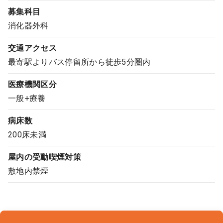
募集科目
コンサルタント
消化器外科
成功事例
交通アクセス
最寄駅よりバス停留所から徒歩5分圏内
転職ノウハウ
医療機関区分
一般+療養
9:00 ～ 18:00
（平日）
受付時間
0120-337-613
病床数
200床未満
屋内の受動喫煙対策
クリニック開業
敷地内禁煙
DtoDとは
お問合せ
採用をお考えの医療機関の方