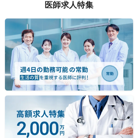
PE)
医師求人特集
症、糖
マニュアル完備のため、自由診療未
性閉塞
経験の先生でも問題ございません
また先生の専門科目の保険診療を標
榜し、一般外来をご担当いただきま
看護師
す。
合もあ
をする
間外勤
※経営方針として保険診療・オンライ
ン診療なども行っていく予定です。
ご理解のある方が望ましいです。
※診察日が祝日の場合も勤務 をお願い
します。