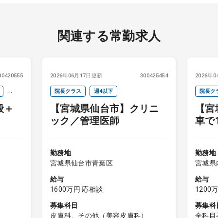
関連する常勤求人
00420555
2026年06月17日更新
300425454
2026年
院長クラス
週4以下
院長ク
般＋
【宮城県仙台市】クリニ
【宮
セカン
ック／管理医師
車で
集★
勤務地
勤務地
宮城県仙台市青葉区
宮城県
給与
給与
1600万円 応相談
1200
募集科目
募集科
皮膚科、その他（美容皮膚科）
全科目