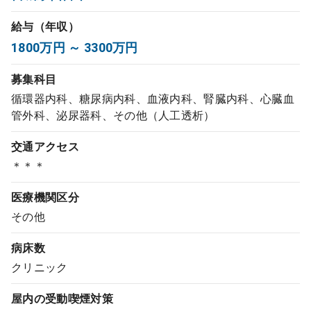
コンサルタント
給与（年収）
1800万円 ～ 3300万円
成功事例
募集科目
転職ノウハウ
循環器内科、糖尿病内科、血液内科、腎臓内科、心臓血
管外科、泌尿器科、その他（人工透析）
交通アクセス
9:00 ～ 18:00
（平日）
受付時間
0120-337-613
＊＊＊
医療機関区分
その他
クリニック開業
病床数
クリニック
DtoDとは
お問合せ
屋内の受動喫煙対策
採用をお考えの医療機関の方