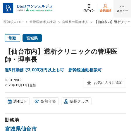
ログイン
会員登録
メニュー
医師求人TOP
常勤医師求人検索
宮城県の医師求人
【仙台市内】透析クリニ
ログイン
会員登録
常勤
宮城県
【仙台市内】透析クリニックの管理医
医師求人
師・理事長
週5日勤務で3,000万円以上も可 新幹線通勤相談可
常勤検索
転職
300419810
お気に入りに追加
2025年11月17日更新
非常勤検索
アルバイト
週4以下
高額年俸
院長クラス
スポット検索
アルバイト
勤務地
DtoDの転職・
アルバイト支援
宮城県仙台市