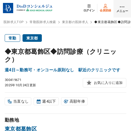
ログイン
会員登録
メニュー
医師求人TOP
常勤医師求人検索
東京都の医師求人
◆東京都葛飾区◆訪問診
ログイン
会員登録
常勤
東京都
◆東京都葛飾区◆訪問診療（クリニッ
医師求人
ク）
週4日～勤務可・オンコール原則なし 駅近のクリニックです
常勤検索
転職
300419671
お気に入りに追加
2025年10月24日更新
非常勤検索
アルバイト
当直なし
週4以下
高額年俸
スポット検索
アルバイト
勤務地
DtoDの転職・
アルバイト支援
東京都葛飾区