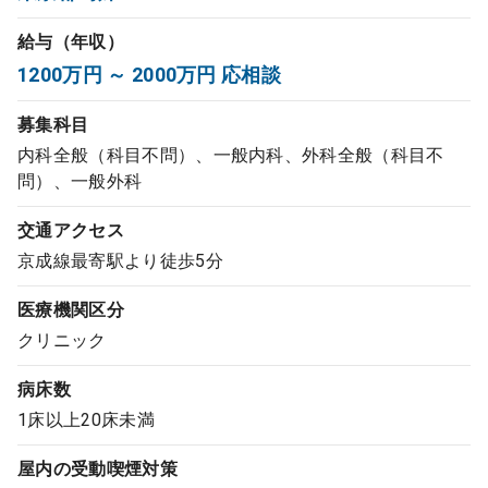
コンサルタント
給与（年収）
1200万円 ～ 2000万円 応相談
成功事例
募集科目
転職ノウハウ
内科全般（科目不問）、一般内科、外科全般（科目不
問）、一般外科
交通アクセス
9:00 ～ 18:00
（平日）
受付時間
0120-337-613
京成線最寄駅より徒歩5分
医療機関区分
クリニック
クリニック開業
病床数
1床以上20床未満
DtoDとは
お問合せ
屋内の受動喫煙対策
採用をお考えの医療機関の方