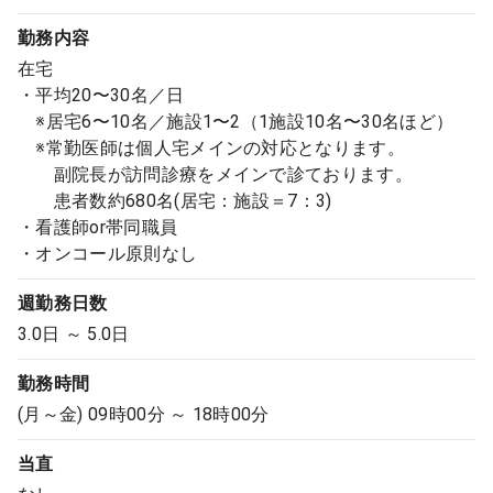
勤務内容
在宅
・平均20〜30名／日
※居宅6〜10名／施設1〜2（1施設10名〜30名ほど）
※常勤医師は個人宅メインの対応となります。
副院長が訪問診療をメインで診ております。
患者数約680名(居宅：施設＝7：3)
・看護師or帯同職員
・オンコール原則なし
週勤務日数
3.0日 ～ 5.0日
勤務時間
(月～金) 09時00分 ～ 18時00分
当直