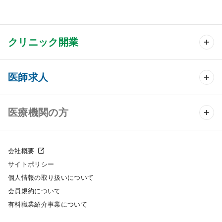
クリニック開業
クリニック開業 TOP
医師求人
クリニック物件検索
医師求人 TOP
医療機関の方
DtoDのクリニック開業支援
常勤求人検索
医院の譲渡・売却をお考えの方
クリニックの開業スタイル
会社概要
非常勤求人検索
サイトポリシー
採用をお考えの医療機関の方
クリニック開業までの流れ
個人情報の取り扱いについて
スポット求人検索
会員規約について
開業支援事例
有料職業紹介事業について
DtoDの転職・アルバイト支援