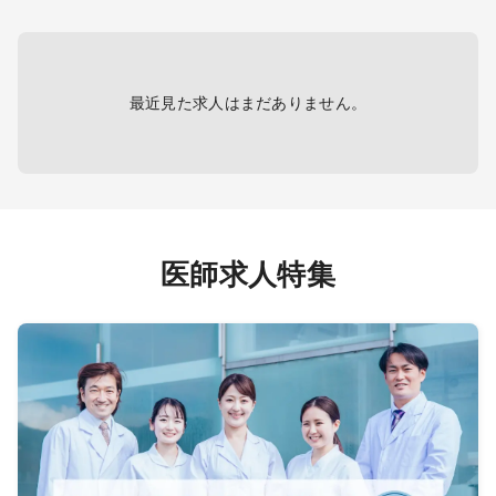
・医療設備：電子カルテ（WEMEX）
(Vacci
自社グ
導入予定、一般診療に必要な医療機
Medical
ターゲ
器用意
connec
イル
vaccin
DP）の
profes
最近見た求人はまだありません。
と共に
buildin
sharing
実行を
protect
ら、プ
get st
を育成
Join t
ワークを
billion
医師求人特集
立案・
scienc
収集す
driven
you'll 
global 
of imm
価値証
MSL, yo
たな治
of our
実現を
enduri
opinio
instit