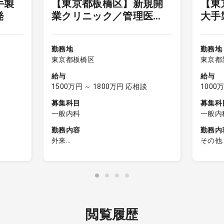
手製
【東京都板橋区】新規開
【東
週4以下
オンコールなし
発
業クリニック／管理医
大手
師・院長
勤務地
勤務地
東京都板橋区
東京都
給与
給与
1500万円 ～ 1800万円 応相談
1000
募集科目
募集科
一般内科
一般内
内科）
勤務内容
勤務内
外来
その他
剤で治療
◆新規開業クリニックの院長（管理
対象専
医師・医療法人理事）
小児科
・外来患者数：1日予想外来数50人～
60人
仕事内
ーズに
・院外処方
About 
外での
・往診 ※在宅診療の対応可能な方歓
閲覧履歴
開発戦
迎します（必須ではありません）
As Medi