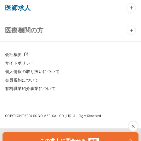
クリニック開業 TOP
医師求人
クリニック物件検索
医師求人 TOP
医療機関の方
DtoDのクリニック開業支援
常勤求人検索
医院の譲渡・売却をお考えの方
クリニックの開業スタイル
会社概要
非常勤求人検索
サイトポリシー
採用をお考えの医療機関の方
クリニック開業までの流れ
個人情報の取り扱いについて
スポット求人検索
会員規約について
開業支援事例
有料職業紹介事業について
DtoDの転職・アルバイト支援
施工事例
成功事例
COPYRIGHT 2004.SOGO MEDICAL CO.,LTD. All Right Reserved
開業ノウハウ
転職ノウハウ
医院開業セミナー
この求人に問合せる
無料