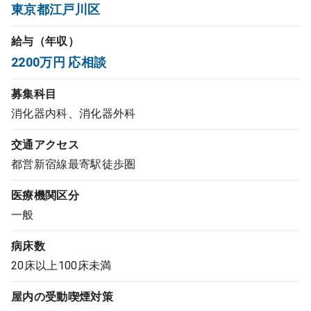
東京都江戸川区
コンサルタント
給与（年収）
成功事例
2200万円 応相談
募集科目
転職ノウハウ
消化器内科、消化器外科
交通アクセス
9:00 ～ 18:00
（平日）
受付時間
都営新宿線最寄駅徒歩圏
0120-337-613
医療機関区分
一般
クリニック開業
病床数
20床以上100床未満
DtoDとは
お問合せ
屋内の受動喫煙対策
採用をお考えの医療機関の方