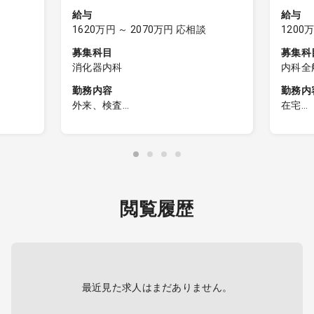
給与
給与
1620万円 ～ 2070万円 応相談
1200
募集科目
募集科
消化器内科
内科全
呼吸器
勤務内容
勤務内
科、内
外来、検査
在宅
経内科
※内視鏡を中心に外来もご対応頂きま
訪問診
内科、
査・治
す
・主治
外科全
診療
※勤務医または管理医師としてご入職
毎日の
呼吸器
名（一
頂けます
有がな
外科、
あり
外科、
リペク
【内視鏡】
・担当数
科、精
閲覧履歴
、
・週3～4コマ程は内視鏡日を予定
名）
（緊急
・件数：半日10件ほど（年間では
・患者
2000件超え）
2～
・内視鏡メーカー：フジノン 経鼻
高齢
大腸ポ
のみ
はうつ
、胆膵疾
※上下部内視鏡検査スキル必須
・訪問
最近見た求人はまだありません。
・電子
【内科外来】