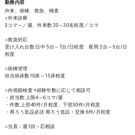
勤務内容
外来、病棟、救急、検査
○外来診療
2コマ～／週、外来数:20～30名程度／コマ
○救急対応
受け入れ台数:日中 5台～7台/日程度 夜間 2台～5台/日
程度
○病棟管理
担当病床数10床～15床程度
○内視鏡検査 ※経験年数に応じて相談可
・担当数:上限4～6コマ/週
・件数:上部40件/月程度、下部30件/月程度
・胃ろう造設必須 胃ろう造設・交換:6件/月程度
○当直：週1回～応相談