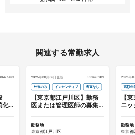
受付時間：9:00〜18:00（平日）
関連する常勤求人
00426423
2026年08月06日更新
300420209
2026年
外来のみ
インセンティブ
当直なし
高額年
般
【東京都江戸川区】勤務
【東
院長クラス
週4以下
未経験
消化
医または管理医師の募集
ニッ
オンコールなし
／インセンティブあり／
不問
駅近クリニック
勤務地
勤務地
東京都江戸川区
東京都