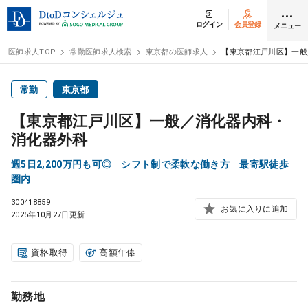
ログイン
会員登録
メニュー
医師求人TOP
常勤医師求人検索
東京都の医師求人
【東京都江戸川区】一般
ログイン
会員登録
常勤
東京都
【東京都江戸川区】一般／消化器内科・
医師求人
消化器外科
週5日2,200万円も可◎ シフト制で柔軟な働き方 最寄駅徒歩
常勤検索
転職
圏内
300418859
お気に入りに追加
非常勤検索
アルバイト
2025年10月27日更新
スポット検索
アルバイト
資格取得
高額年俸
DtoDの転職・
アルバイト支援
勤務地