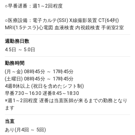
○早番遅番：週1～2回程度
○医療設備：電子カルテ(SSI) X線撮影装置 CT(64列)
MRI(1.5テスラ)心電図 血液検査 内視鏡検査 手術室2室
週勤務日数
4.5日 ～ 5.0日
勤務時間
(月～金) 08時45分 ～ 17時45分
(土曜日) 08時45分 ～ 17時45分
4週8休以上 (祝日を含めたシフト制)
早番7:30～16:30 遅番8:45～18:30
※週1～2回程度 遅番は当直医師が来るまでの勤務となり
ます
当直
あり(月4回 ～ 5回)