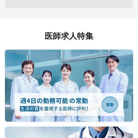
【オン
医制）
【備考】
平日夜
鏡治療
・受付時間までに受診された患者様
土曜夜
胆膵疾
の診察終了まで勤務をお願いします
日曜 
・電子カルテ：デジカル
度
医師求人特集
診療、
・医療設備：内視鏡（上部・下
院内に
部）、心電図、レントゲン、エコー
江戸川
能
者の受
回程度）
（緊急