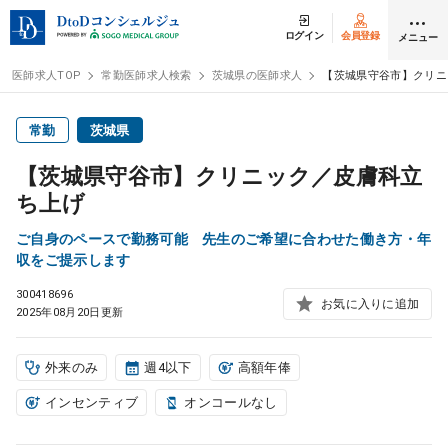
ログイン
会員登録
メニュー
医師求人TOP
常勤医師求人検索
茨城県の医師求人
【茨城県守谷市】クリニ
ログイン
会員登録
常勤
茨城県
【茨城県守谷市】クリニック／皮膚科立
医師求人
ち上げ
ご自身のペースで勤務可能 先生のご希望に合わせた働き方・年
常勤検索
転職
収をご提示します
300418696
お気に入りに追加
非常勤検索
アルバイト
2025年08月20日更新
スポット検索
アルバイト
外来のみ
週4以下
高額年俸
インセンティブ
オンコールなし
DtoDの転職・
アルバイト支援