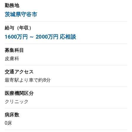
勤務地
コンサルタント
茨城県守谷市
成功事例
給与（年収）
1600万円 ～ 2000万円 応相談
転職ノウハウ
募集科目
皮膚科
9:00 ～ 18:00
（平日）
受付時間
0120-337-613
交通アクセス
最寄駅より車で約8分
医療機関区分
クリニック開業
クリニック
病床数
DtoDとは
0床
お問合せ
採用をお考えの医療機関の方