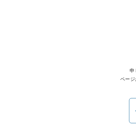
申
ページ