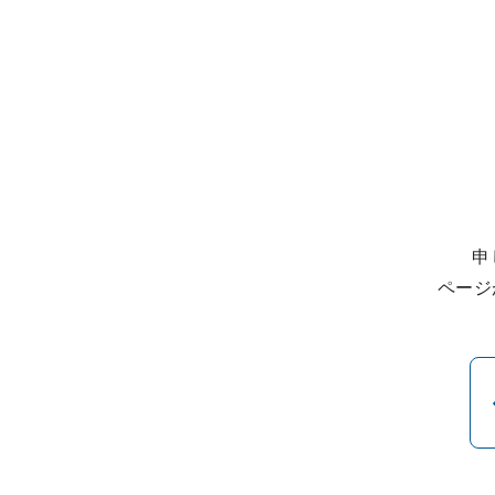
申
ページ