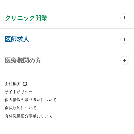
クリニック開業
クリニック開業 TOP
医師求人
クリニック物件検索
医師求人 TOP
医療機関の方
DtoDのクリニック開業支援
常勤求人検索
医院の譲渡・売却をお考えの方
クリニックの開業スタイル
会社概要
非常勤求人検索
サイトポリシー
採用をお考えの医療機関の方
クリニック開業までの流れ
個人情報の取り扱いについて
スポット求人検索
会員規約について
開業支援事例
有料職業紹介事業について
DtoDの転職・アルバイト支援
施工事例