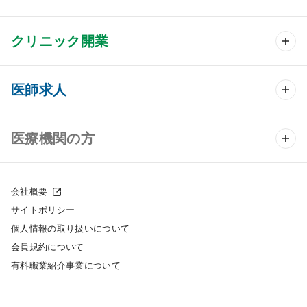
クリニック開業
クリニック開業 TOP
医師求人
クリニック物件検索
医師求人 TOP
医療機関の方
DtoDのクリニック開業支援
常勤求人検索
医院の譲渡・売却をお考えの方
クリニックの開業スタイル
会社概要
非常勤求人検索
サイトポリシー
採用をお考えの医療機関の方
クリニック開業までの流れ
個人情報の取り扱いについて
スポット求人検索
会員規約について
開業支援事例
有料職業紹介事業について
DtoDの転職・アルバイト支援
施工事例