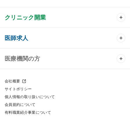
クリニック開業
クリニック開業 TOP
医師求人
クリニック物件検索
医師求人 TOP
医療機関の方
DtoDのクリニック開業支援
常勤求人検索
医院の譲渡・売却をお考えの方
クリニックの開業スタイル
会社概要
非常勤求人検索
サイトポリシー
採用をお考えの医療機関の方
クリニック開業までの流れ
個人情報の取り扱いについて
スポット求人検索
会員規約について
開業支援事例
有料職業紹介事業について
DtoDの転職・アルバイト支援
施工事例