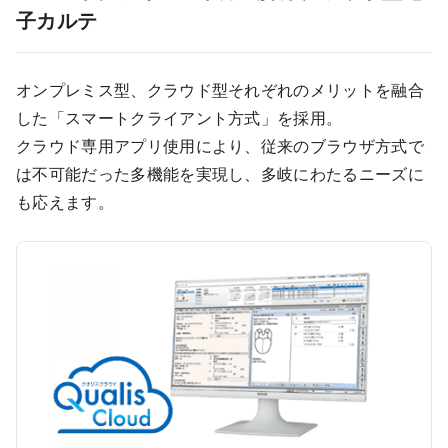
子カルテ
医療モール開業
コンサルタント
継承開業（医院継承）
開業支援事例
オンプレミス型、クラウド型それぞれのメリットを融合
した「スマートクライアント方式」を採用。
新規開業（戸建て・テナント）
開業支援事例
開業ノウハウ
クラウド専用アプリ使用により、従来のブラウザ方式で
は不可能だった多機能を実現し、多岐にわたるニーズに
施工事例
も応えます。
開業セミナー
個別相談会
診療圏調査