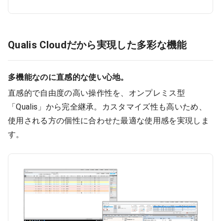
9:00 ～ 18:00
（平日）
受付時間
0120-315-606
Qualis Cloudだから実現した多彩な機能
医師求人
多機能なのに直感的な使い心地。
直感的で自由度の高い操作性を、オンプレミス型
「Qualis」から完全継承。カスタマイズ性も高いため、
DtoDとは
お問合せ
使用される方の個性に合わせた最適な使用感を実現しま
医院の譲渡・売却をお考えの方
す。