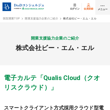
ログイン
会員登録
メニュー
医院開業TOP
開業支援協力企業のご紹介
株式会社ビー・エム・エル
ログイン
会員登録
開業支援協力企業のご紹介
株式会社ビー・エム・エル
クリニック開業
DtoDの開業支援
開業までの流れ
電子カルテ「Qualis Cloud（クオ
リスクラウド）」
開業スタイル
開業スタイル TOP
物件検索
スマートクライアント方式採用クラウド型電