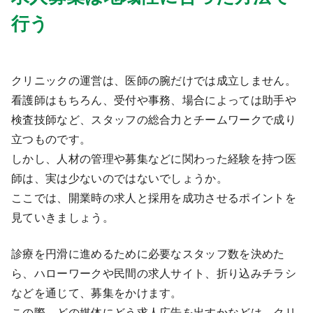
行う
9:00 ～ 18:00
（平日）
受付時間
0120-315-606
クリニックの運営は、医師の腕だけでは成立しません。
看護師はもちろん、受付や事務、場合によっては助手や
医師求人
検査技師など、スタッフの総合力とチームワークで成り
立つものです。
DtoDとは
しかし、人材の管理や募集などに関わった経験を持つ医
お問合せ
師は、実は少ないのではないでしょうか。
医院の譲渡・売却をお考えの方
ここでは、開業時の求人と採用を成功させるポイントを
見ていきましょう。
診療を円滑に進めるために必要なスタッフ数を決めた
ら、ハローワークや民間の求人サイト、折り込みチラシ
などを通じて、募集をかけます。
この際、どの媒体にどう求人広告を出すかなどは、クリ