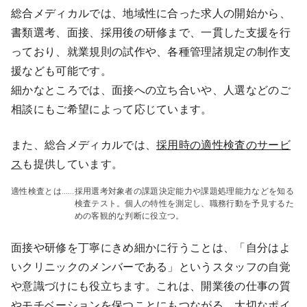
総合メディカルでは、地域性に合った求人の開始から、
書類選考、面接、採用後の研修まで、一貫した支援を行
っており、就業規則の試作や、各種管理諸規定の制作支
援なども可能です。
細かなところでは、面接への立ち合いや、人選などのご
相談にもご希望によって応じています。
また、総合メディカルでは、
採用時の適性検査のサービ
ス
も提供しています。
適性検査とは……
採用選考対象者の課題決定能力や課題処理能力などを知る
検査テスト。個人の特性を測定し、職務行動を予見するた
めの客観的な判断に役立つ。
面接や研修を丁寧にきめ細かに行うことは、「自分はよ
いクリニックのメンバーである」というスタッフの自覚
や意識づけにも役立ちます。これは、開業後の仕事の質
やモチベーションを保つことにもつながる、大切なポイ