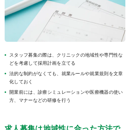
医療モール開業
コンサルタント
継承開業（医院継承）
開業支援事例
新規開業（戸建て・テナント）
開業支援事例
開業ノウハウ
施工事例
スタッフ募集の際は、クリニックの地域性や専門性な
どを考慮して採用計画を立てる
開業セミナー
法的な制約がなくても、就業ルールや就業規則を文章
化しておく
個別相談会
開業前には、診療シミュレーションや医療機器の使い
方、マナーなどの研修を行う
診療圏調査
求人募集は地域性に合った方法で