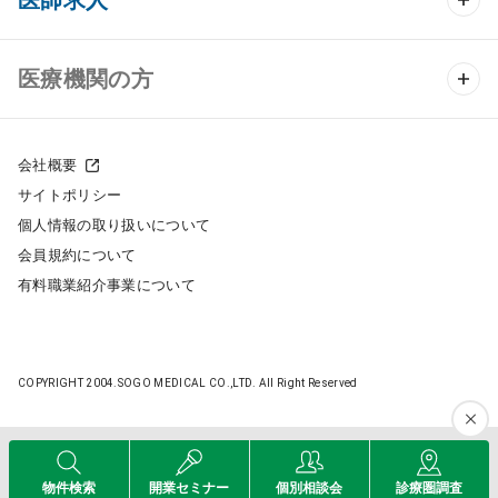
医師求人
クリニック物件検索
医師求人 TOP
医療機関の方
DtoDのクリニック開業支援
常勤求人検索
医院の譲渡・売却をお考えの方
クリニックの開業スタイル
会社概要
非常勤求人検索
サイトポリシー
採用をお考えの医療機関の方
クリニック開業までの流れ
個人情報の取り扱いについて
スポット求人検索
会員規約について
開業支援事例
有料職業紹介事業について
DtoDの転職・アルバイト支援
施工事例
成功事例
COPYRIGHT 2004.SOGO MEDICAL CO.,LTD. All Right Reserved
開業ノウハウ
転職ノウハウ
医院開業セミナー
物件検索
開業セミナー
個別相談会
診療圏調査