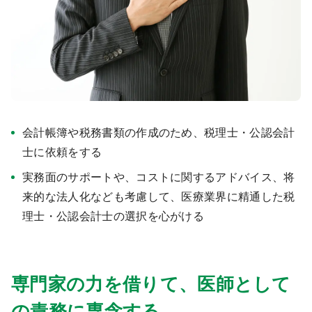
医療モール開業
コンサルタント
継承開業（医院継承）
開業支援事例
新規開業（戸建て・テナント）
開業支援事例
開業ノウハウ
施工事例
会計帳簿や税務書類の作成のため、税理士・公認会計
士に依頼をする
開業セミナー
実務面のサポートや、コストに関するアドバイス、将
来的な法人化なども考慮して、医療業界に精通した税
個別相談会
理士・公認会計士の選択を心がける
診療圏調査
専門家の力を借りて、医師として
の責務に専念する