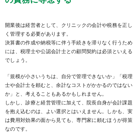
9:00 ～ 18:00
（平日）
受付時間
0120-315-606
開業後は経営者として、クリニックの会計や税務を正し
く管理する必要があります。
決算書の作成や納税等に伴う手続きを滞りなく行うため
医師求人
には、税理士や公認会計士との顧問契約は必須といえる
でしょう。
DtoDとは
お問合せ
「規模が小さいうちは、自分で管理できないか」「税理
医院の譲渡・売却をお考えの方
士や会計士を頼むと、余計なコストがかかるのではない
か」と、考えることもあるかもしれません。
しかし、診療と経営管理に加えて、院長自身が会計課題
を抱え込むのは、よい選択とはいえません。しかも、実
は費用対効果の面から見ても、専門家に頼むほうが得策
なのです。