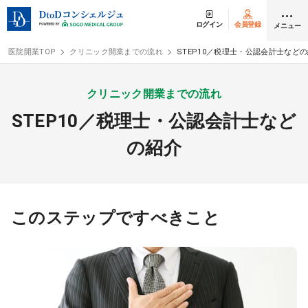
ログイン
会員登録
メニュー
医院開業TOP
クリニック開業までの流れ
STEP10／税理士・公認会計士など
ログイン
会員登録
クリニック開業までの流れ
STEP10／税理士・公認会計士など
クリニック開業
の紹介
DtoDの開業支援
開業までの流れ
このステップですべきこと
開業スタイル
開業スタイル TOP
物件検索